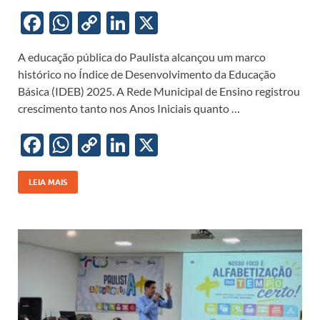
F
W
C
Li
X
ac
h
o
n
A educação pública do Paulista alcançou um marco
e
at
p
k
histórico no Índice de Desenvolvimento da Educação
b
s
y
e
Básica (IDEB) 2025. A Rede Municipal de Ensino registrou
o
A
Li
dI
crescimento tanto nos Anos Iniciais quanto …
o
p
n
n
F
W
C
Li
X
k
p
k
ac
h
o
n
e
at
p
k
LEIA MAIS
b
s
y
e
o
A
Li
dI
o
p
n
n
k
p
k