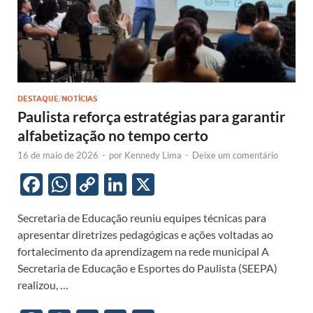
DESTAQUE
/
NOTÍCIAS
Paulista reforça estratégias para garantir
alfabetização no tempo certo
16 de maio de 2026
-
por
Kennedy Lima
-
Deixe um comentário
F
W
C
Li
X
ac
h
o
n
Secretaria de Educação reuniu equipes técnicas para
e
at
p
k
apresentar diretrizes pedagógicas e ações voltadas ao
b
s
y
e
fortalecimento da aprendizagem na rede municipal A
o
A
Li
dI
Secretaria de Educação e Esportes do Paulista (SEEPA)
realizou, …
o
p
n
n