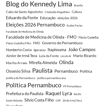
Blog do Kennedy Lima
Brasília
Cabo de Santo Agostinho
Cultura
Clodoaldo Magalhães
Eduardo da Fonte
Educação
eleições 2026
Eleições 2026 Pernambuco
Eudes Farias
Faculdade de Medicina de Olinda
Faculdade de Medicina de Olinda - FMO
Flávio Gadelha
Governo de Pernambuco
FMO
Flávio Gadelha Filho
João Campos
Itapissuma
Humberto Costa
Igarassu
Júnior de Irmã Teca
Mario Ricardo
Lula da Fonte
Léo do Ar
Olinda
Mirella Almeida
Marília Arraes
Paulista
Ossesio Silva
Pernambuco
Política
política de Pernambuco
política pernambucana
Política Pernambuco
PP Pernambuco
Raquel Lyra
Prefeitura do Paulista
Recife
Silvio Costa Filho
Zé de Irmã Teca
Saulo Holanda
UVP
Álvaro Porto