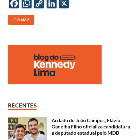
k
p
k
F
W
C
Li
X
ac
h
o
n
e
at
p
k
LEIA MAIS
b
s
y
e
o
A
Li
dI
o
p
n
n
k
p
k
RECENTES
Ao lado de João Campos, Flávio
Gadelha Filho oficializa candidatura
a deputado estadual pelo MDB