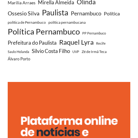
Olinda
Mirella Almeida
Marília Arraes
Paulista
Ossesio Silva
Pernambuco
Política
política de Pernambuco
política pernambucana
Política Pernambuco
PP Pernambuco
Raquel Lyra
Prefeitura do Paulista
Recife
Silvio Costa Filho
Zé de Irmã Teca
Saulo Holanda
UVP
Álvaro Porto