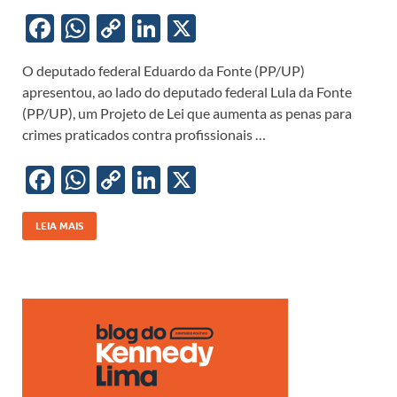
F
W
C
Li
X
ac
h
o
n
O deputado federal Eduardo da Fonte (PP/UP)
e
at
p
k
apresentou, ao lado do deputado federal Lula da Fonte
b
s
y
e
(PP/UP), um Projeto de Lei que aumenta as penas para
o
A
Li
dI
crimes praticados contra profissionais …
o
p
n
n
F
W
C
Li
X
k
p
k
ac
h
o
n
e
at
p
k
LEIA MAIS
b
s
y
e
o
A
Li
dI
o
p
n
n
k
p
k