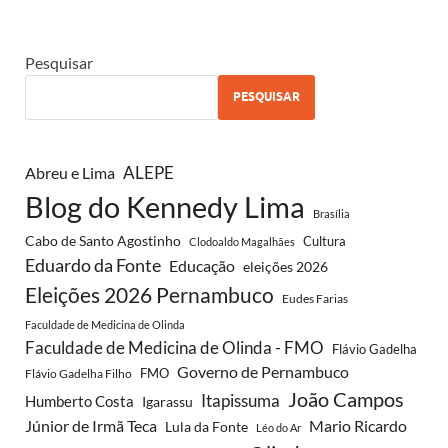
Pesquisar
PESQUISAR
ALEPE
Abreu e Lima
Blog do Kennedy Lima
Brasília
Cabo de Santo Agostinho
Cultura
Clodoaldo Magalhães
Eduardo da Fonte
Educação
eleições 2026
Eleições 2026 Pernambuco
Eudes Farias
Faculdade de Medicina de Olinda
Faculdade de Medicina de Olinda - FMO
Flávio Gadelha
Governo de Pernambuco
FMO
Flávio Gadelha Filho
João Campos
Itapissuma
Humberto Costa
Igarassu
Júnior de Irmã Teca
Mario Ricardo
Lula da Fonte
Léo do Ar