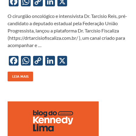
F
W
C
Li
X
ac
h
o
n
O cirurgião oncológico e intensivista Dr. Tarcisio Reis, pré-
e
at
p
k
candidato a deputado estadual pela Federação União
b
s
y
e
Progressista, lançou a plataforma Dr. Tarcísio Fiscaliza
o
A
Li
dI
(https://drtarcisiofiscaliza.com.br/ ), um canal criado para
acompanhar e …
o
p
n
n
k
p
k
F
W
C
Li
X
ac
h
o
n
e
at
p
k
LEIA MAIS
b
s
y
e
o
A
Li
dI
o
p
n
n
k
p
k