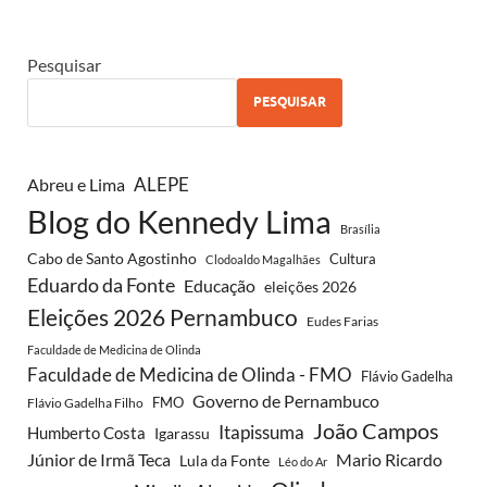
Pesquisar
PESQUISAR
ALEPE
Abreu e Lima
Blog do Kennedy Lima
Brasília
Cabo de Santo Agostinho
Cultura
Clodoaldo Magalhães
Eduardo da Fonte
Educação
eleições 2026
Eleições 2026 Pernambuco
Eudes Farias
Faculdade de Medicina de Olinda
Faculdade de Medicina de Olinda - FMO
Flávio Gadelha
Governo de Pernambuco
FMO
Flávio Gadelha Filho
João Campos
Itapissuma
Humberto Costa
Igarassu
Júnior de Irmã Teca
Mario Ricardo
Lula da Fonte
Léo do Ar