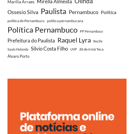
Olinda
Mirella Almeida
Marília Arraes
Paulista
Ossesio Silva
Pernambuco
Política
política de Pernambuco
política pernambucana
Política Pernambuco
PP Pernambuco
Raquel Lyra
Prefeitura do Paulista
Recife
Silvio Costa Filho
Zé de Irmã Teca
Saulo Holanda
UVP
Álvaro Porto