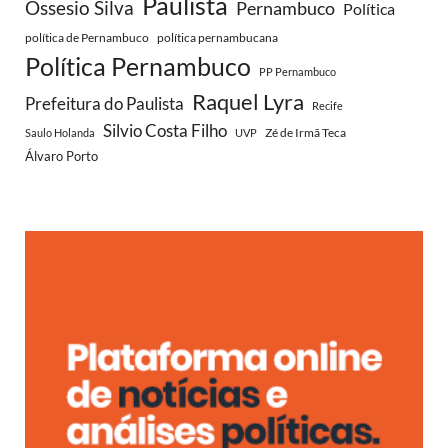
Paulista
Ossesio Silva
Pernambuco
Política
política de Pernambuco
política pernambucana
Política Pernambuco
PP Pernambuco
Raquel Lyra
Prefeitura do Paulista
Recife
Silvio Costa Filho
Zé de Irmã Teca
Saulo Holanda
UVP
Álvaro Porto