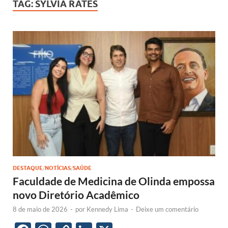
TAG:
SYLVIA RATES
DESTAQUE
/
NOTÍCIAS
/
SAÚDE
Faculdade de Medicina de Olinda empossa
novo Diretório Acadêmico
8 de maio de 2026
-
por
Kennedy Lima
-
Deixe um comentário