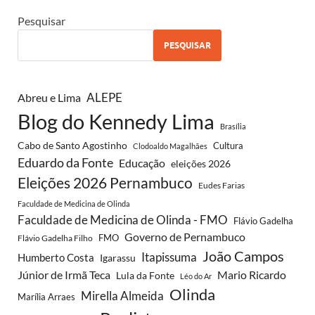
Pesquisar
PESQUISAR
Abreu e Lima
ALEPE
Blog do Kennedy Lima
Brasília
Cabo de Santo Agostinho
Cultura
Clodoaldo Magalhães
Eduardo da Fonte
Educação
eleições 2026
Eleições 2026 Pernambuco
Eudes Farias
Faculdade de Medicina de Olinda
Faculdade de Medicina de Olinda - FMO
Flávio Gadelha
Governo de Pernambuco
FMO
Flávio Gadelha Filho
João Campos
Itapissuma
Humberto Costa
Igarassu
Júnior de Irmã Teca
Mario Ricardo
Lula da Fonte
Léo do Ar
Olinda
Mirella Almeida
Marília Arraes