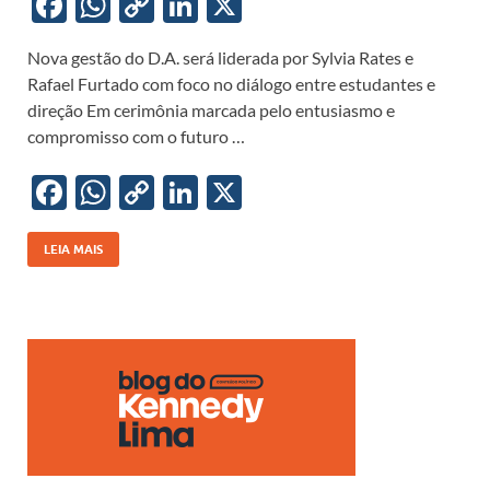
F
W
C
Li
X
ac
h
o
n
Nova gestão do D.A. será liderada por Sylvia Rates e
e
at
p
k
Rafael Furtado com foco no diálogo entre estudantes e
b
s
y
e
direção Em cerimônia marcada pelo entusiasmo e
o
A
Li
dI
compromisso com o futuro …
o
p
n
n
F
W
C
Li
X
k
p
k
ac
h
o
n
e
at
p
k
LEIA MAIS
b
s
y
e
o
A
Li
dI
o
p
n
n
k
p
k