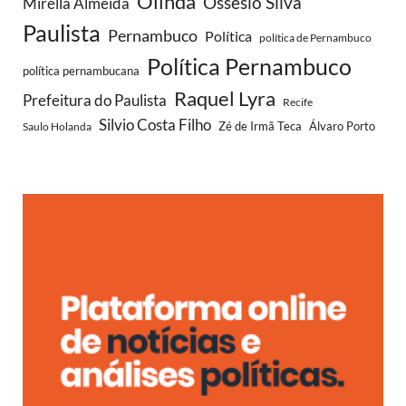
Olinda
Ossesio Silva
Mirella Almeida
Paulista
Pernambuco
Política
política de Pernambuco
Política Pernambuco
política pernambucana
Raquel Lyra
Prefeitura do Paulista
Recife
Silvio Costa Filho
Saulo Holanda
Zé de Irmã Teca
Álvaro Porto