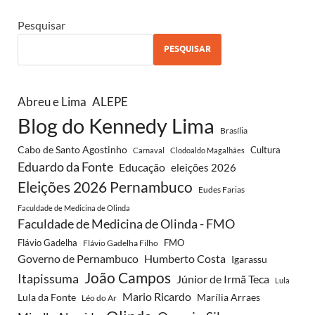
Pesquisar
PESQUISAR
Abreu e Lima
ALEPE
Blog do Kennedy Lima
Brasília
Cabo de Santo Agostinho
Cultura
Carnaval
Clodoaldo Magalhães
Eduardo da Fonte
Educação
eleições 2026
Eleições 2026 Pernambuco
Eudes Farias
Faculdade de Medicina de Olinda
Faculdade de Medicina de Olinda - FMO
Flávio Gadelha
FMO
Flávio Gadelha Filho
Governo de Pernambuco
Humberto Costa
Igarassu
João Campos
Itapissuma
Júnior de Irmã Teca
Lula
Mario Ricardo
Lula da Fonte
Marília Arraes
Léo do Ar