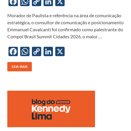
F
W
C
Li
X
ac
h
o
n
Morador de Paulista e referência na área de comunicação
e
at
p
k
estratégica, o consultor de comunicação e posicionamento
b
s
y
e
Emmanuel Cavalcanti foi confirmado como palestrante do
o
A
Li
dI
Compol Brasil Summit Cidades 2026, o maior …
o
p
n
n
F
W
C
Li
X
k
p
k
ac
h
o
n
e
at
p
k
LEIA MAIS
b
s
y
e
o
A
Li
dI
o
p
n
n
k
p
k