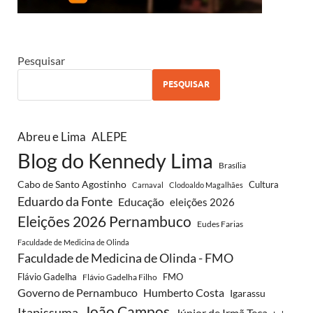
Pesquisar
PESQUISAR
Abreu e Lima
ALEPE
Blog do Kennedy Lima
Brasília
Cabo de Santo Agostinho
Cultura
Carnaval
Clodoaldo Magalhães
Eduardo da Fonte
Educação
eleições 2026
Eleições 2026 Pernambuco
Eudes Farias
Faculdade de Medicina de Olinda
Faculdade de Medicina de Olinda - FMO
Flávio Gadelha
FMO
Flávio Gadelha Filho
Governo de Pernambuco
Humberto Costa
Igarassu
João Campos
Itapissuma
Júnior de Irmã Teca