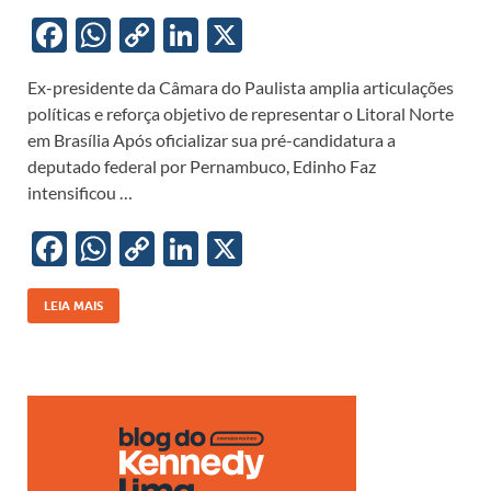
F
W
C
Li
X
ac
h
o
n
Ex-presidente da Câmara do Paulista amplia articulações
e
at
p
k
políticas e reforça objetivo de representar o Litoral Norte
b
s
y
e
em Brasília Após oficializar sua pré-candidatura a
o
A
Li
dI
deputado federal por Pernambuco, Edinho Faz
intensificou …
o
p
n
n
k
p
k
F
W
C
Li
X
ac
h
o
n
e
at
p
k
LEIA MAIS
b
s
y
e
o
A
Li
dI
o
p
n
n
k
p
k