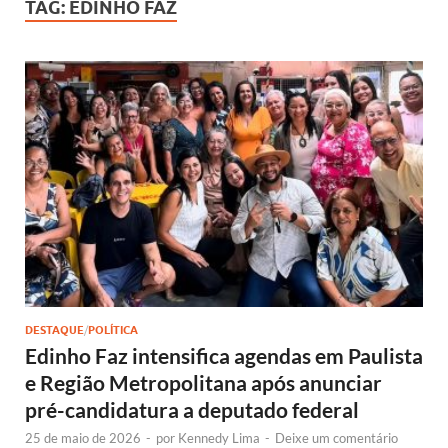
TAG:
EDINHO FAZ
DESTAQUE
/
POLÍTICA
Edinho Faz intensifica agendas em Paulista
e Região Metropolitana após anunciar
pré-candidatura a deputado federal
25 de maio de 2026
-
por
Kennedy Lima
-
Deixe um comentário