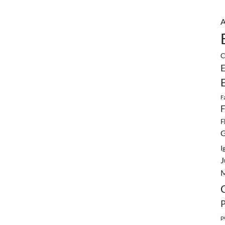
A
C
E
F
F
F
G
I
J
M
p