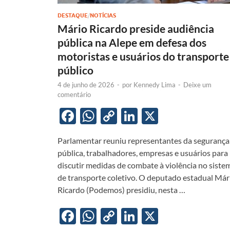
DESTAQUE
/
NOTÍCIAS
Mário Ricardo preside audiência
pública na Alepe em defesa dos
motoristas e usuários do transporte
público
4 de junho de 2026
-
por
Kennedy Lima
-
Deixe um
comentário
F
W
C
Li
X
ac
h
o
n
Parlamentar reuniu representantes da segurança
e
at
p
k
pública, trabalhadores, empresas e usuários para
b
s
y
e
discutir medidas de combate à violência no siste
o
A
Li
dI
de transporte coletivo. O deputado estadual Már
Ricardo (Podemos) presidiu, nesta …
o
p
n
n
k
p
k
F
W
C
Li
X