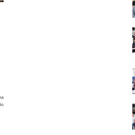
ma
io