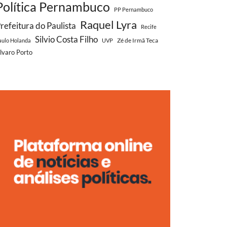
Política Pernambuco
PP Pernambuco
Raquel Lyra
refeitura do Paulista
Recife
Silvio Costa Filho
Zé de Irmã Teca
aulo Holanda
UVP
lvaro Porto