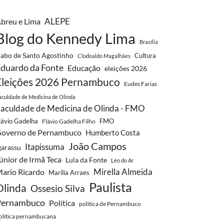
breu e Lima
ALEPE
Blog do Kennedy Lima
Brasília
abo de Santo Agostinho
Cultura
Clodoaldo Magalhães
duardo da Fonte
Educação
eleições 2026
Eleições 2026 Pernambuco
Eudes Farias
aculdade de Medicina de Olinda
aculdade de Medicina de Olinda - FMO
lávio Gadelha
FMO
Flávio Gadelha Filho
overno de Pernambuco
Humberto Costa
João Campos
Itapissuma
garassu
únior de Irmã Teca
Lula da Fonte
Léo do Ar
Mirella Almeida
ario Ricardo
Marília Arraes
Paulista
Olinda
Ossesio Silva
Pernambuco
Política
política de Pernambuco
olítica pernambucana