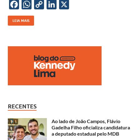
o
p
n
n
F
W
C
Li
X
k
p
k
ac
h
o
n
e
at
p
k
LEIA MAIS
b
s
y
e
o
A
Li
dI
o
p
n
n
k
p
k
RECENTES
Ao lado de João Campos, Flávio
Gadelha Filho oficializa candidatura
a deputado estadual pelo MDB