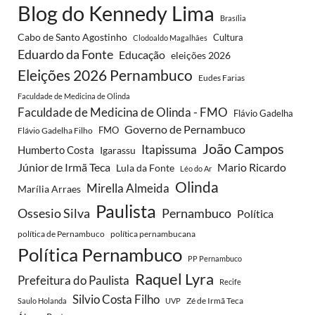
Blog do Kennedy Lima
Brasília
Cabo de Santo Agostinho
Cultura
Clodoaldo Magalhães
Eduardo da Fonte
Educação
eleições 2026
Eleições 2026 Pernambuco
Eudes Farias
Faculdade de Medicina de Olinda
Faculdade de Medicina de Olinda - FMO
Flávio Gadelha
Governo de Pernambuco
FMO
Flávio Gadelha Filho
João Campos
Itapissuma
Humberto Costa
Igarassu
Júnior de Irmã Teca
Mario Ricardo
Lula da Fonte
Léo do Ar
Olinda
Mirella Almeida
Marília Arraes
Paulista
Ossesio Silva
Pernambuco
Política
política de Pernambuco
política pernambucana
Política Pernambuco
PP Pernambuco
Raquel Lyra
Prefeitura do Paulista
Recife
Silvio Costa Filho
Zé de Irmã Teca
Saulo Holanda
UVP