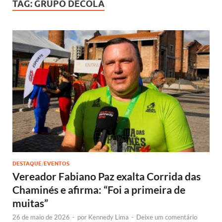
TAG:
GRUPO DECOLA
DESTAQUE
/
EVENTOS
Vereador Fabiano Paz exalta Corrida das
Chaminés e afirma: “Foi a primeira de
muitas”
26 de maio de 2026
-
por
Kennedy Lima
-
Deixe um comentário