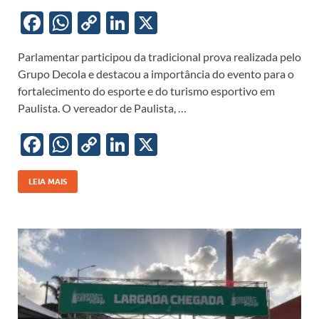
F
W
C
Li
X
ac
h
o
n
Parlamentar participou da tradicional prova realizada pelo
e
at
p
k
Grupo Decola e destacou a importância do evento para o
b
s
y
e
fortalecimento do esporte e do turismo esportivo em
o
A
Li
dI
Paulista. O vereador de Paulista, …
o
p
n
n
F
W
C
Li
X
k
p
k
ac
h
o
n
e
at
p
k
LEIA MAIS
b
s
y
e
o
A
Li
dI
o
p
n
n
k
p
k