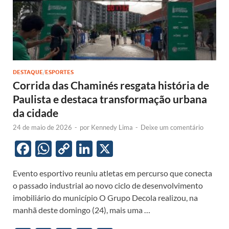
DESTAQUE
/
ESPORTES
Corrida das Chaminés resgata história de
Paulista e destaca transformação urbana
da cidade
24 de maio de 2026
-
por
Kennedy Lima
-
Deixe um comentário
F
W
C
Li
X
ac
h
o
n
Evento esportivo reuniu atletas em percurso que conecta
e
at
p
k
o passado industrial ao novo ciclo de desenvolvimento
b
s
y
e
imobiliário do município O Grupo Decola realizou, na
o
A
Li
dI
manhã deste domingo (24), mais uma …