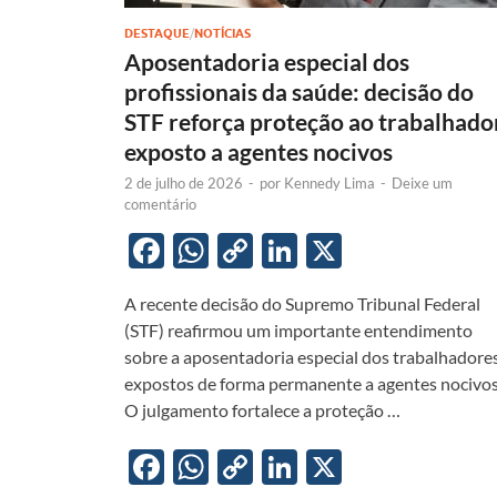
DESTAQUE
/
NOTÍCIAS
Aposentadoria especial dos
profissionais da saúde: decisão do
STF reforça proteção ao trabalhado
exposto a agentes nocivos
2 de julho de 2026
-
por
Kennedy Lima
-
Deixe um
comentário
F
W
C
Li
X
ac
h
o
n
A recente decisão do Supremo Tribunal Federal
e
at
p
k
(STF) reafirmou um importante entendimento
b
s
y
e
sobre a aposentadoria especial dos trabalhadore
o
A
Li
dI
expostos de forma permanente a agentes nocivos
O julgamento fortalece a proteção …
o
p
n
n
k
p
k
F
W
C
Li
X