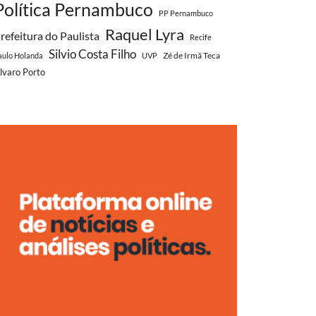
Política Pernambuco
PP Pernambuco
Raquel Lyra
refeitura do Paulista
Recife
Silvio Costa Filho
Zé de Irmã Teca
aulo Holanda
UVP
lvaro Porto