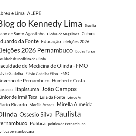
breu e Lima
ALEPE
Blog do Kennedy Lima
Brasília
abo de Santo Agostinho
Cultura
Clodoaldo Magalhães
duardo da Fonte
Educação
eleições 2026
Eleições 2026 Pernambuco
Eudes Farias
aculdade de Medicina de Olinda
aculdade de Medicina de Olinda - FMO
lávio Gadelha
FMO
Flávio Gadelha Filho
overno de Pernambuco
Humberto Costa
João Campos
Itapissuma
garassu
únior de Irmã Teca
Lula da Fonte
Léo do Ar
Mirella Almeida
ario Ricardo
Marília Arraes
Paulista
Olinda
Ossesio Silva
Pernambuco
Política
política de Pernambuco
olítica pernambucana