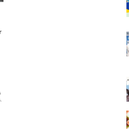
r
s
.