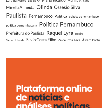
Mario Ricardo
Lula da Fonte
Marília Arraes
Léo do Ar
Olinda
Ossesio Silva
Mirella Almeida
Paulista
Pernambuco
Política
política de Pernambuco
Política Pernambuco
política pernambucana
Raquel Lyra
Prefeitura do Paulista
Recife
Silvio Costa Filho
Saulo Holanda
Zé de Irmã Teca
Álvaro Porto