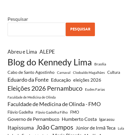
Pesquisar
PESQUISAR
Abreu e Lima
ALEPE
Blog do Kennedy Lima
Brasília
Cabo de Santo Agostinho
Cultura
Carnaval
Clodoaldo Magalhães
Eduardo da Fonte
Educação
eleições 2026
Eleições 2026 Pernambuco
Eudes Farias
Faculdade de Medicina de Olinda
Faculdade de Medicina de Olinda - FMO
Flávio Gadelha
FMO
Flávio Gadelha Filho
Governo de Pernambuco
Humberto Costa
Igarassu
João Campos
Itapissuma
Júnior de Irmã Teca
Lula