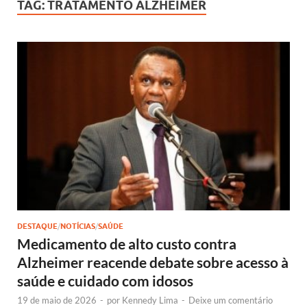
TAG:
TRATAMENTO ALZHEIMER
DESTAQUE
/
NOTÍCIAS
/
SAÚDE
Medicamento de alto custo contra
Alzheimer reacende debate sobre acesso à
saúde e cuidado com idosos
19 de maio de 2026
-
por
Kennedy Lima
-
Deixe um comentário