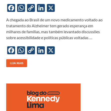
F
W
C
Li
X
ac
h
o
n
A chegada ao Brasil de um novo medicamento voltado ao
e
at
p
k
tratamento do Alzheimer tem gerado esperança em
b
s
y
e
milhares de famílias, mas também levantado discussões
o
A
Li
dI
sobre acessibilidade e políticas públicas voltadas …
o
p
n
n
F
W
C
Li
X
k
p
k
ac
h
o
n
e
at
p
k
LEIA MAIS
b
s
y
e
o
A
Li
dI
o
p
n
n
k
p
k