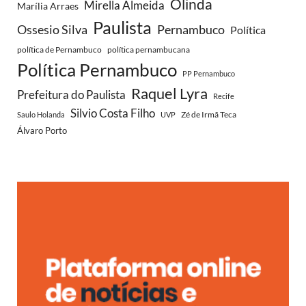
Olinda
Mirella Almeida
Marília Arraes
Paulista
Ossesio Silva
Pernambuco
Política
política de Pernambuco
política pernambucana
Política Pernambuco
PP Pernambuco
Raquel Lyra
Prefeitura do Paulista
Recife
Silvio Costa Filho
Zé de Irmã Teca
Saulo Holanda
UVP
Álvaro Porto