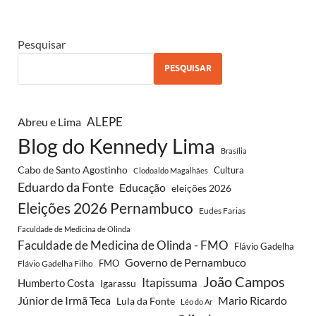
Pesquisar
PESQUISAR
ALEPE
Abreu e Lima
Blog do Kennedy Lima
Brasília
Cabo de Santo Agostinho
Cultura
Clodoaldo Magalhães
Eduardo da Fonte
Educação
eleições 2026
Eleições 2026 Pernambuco
Eudes Farias
Faculdade de Medicina de Olinda
Faculdade de Medicina de Olinda - FMO
Flávio Gadelha
Governo de Pernambuco
FMO
Flávio Gadelha Filho
João Campos
Itapissuma
Humberto Costa
Igarassu
Júnior de Irmã Teca
Mario Ricardo
Lula da Fonte
Léo do Ar