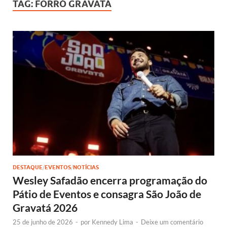
TAG:
FORRÓ GRAVATÁ
DESTAQUE
/
EVENTOS
/
NOTÍCIAS
Wesley Safadão encerra programação do
Pátio de Eventos e consagra São João de
Gravatá 2026
25 de junho de 2026
-
por
Kennedy Lima
-
Deixe um comentário