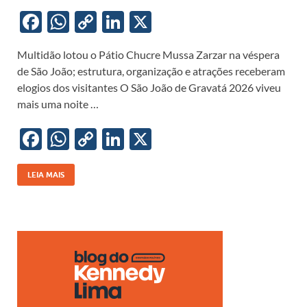
F
W
C
Li
X
ac
h
o
n
Multidão lotou o Pátio Chucre Mussa Zarzar na véspera
e
at
p
k
de São João; estrutura, organização e atrações receberam
b
s
y
e
elogios dos visitantes O São João de Gravatá 2026 viveu
o
A
Li
dI
mais uma noite …
o
p
n
n
F
W
C
Li
X
k
p
k
ac
h
o
n
e
at
p
k
LEIA MAIS
b
s
y
e
o
A
Li
dI
o
p
n
n
k
p
k