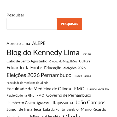
Pesquisar
PESQUISAR
Abreu e Lima
ALEPE
Blog do Kennedy Lima
Brasília
Cabo de Santo Agostinho
Cultura
Clodoaldo Magalhães
Eduardo da Fonte
Educação
eleições 2026
Eleições 2026 Pernambuco
Eudes Farias
Faculdade de Medicina de Olinda
Faculdade de Medicina de Olinda - FMO
Flávio Gadelha
Governo de Pernambuco
FMO
Flávio Gadelha Filho
João Campos
Itapissuma
Humberto Costa
Igarassu
Júnior de Irmã Teca
Mario Ricardo
Lula da Fonte
Léo do Ar
Olinda
Mirella Almeida