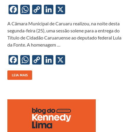
F
W
C
Li
X
ac
h
o
n
A Câmara Municipal de Caruaru realizou, na noite desta
e
at
p
k
segunda-feira (25), uma sessão solene para a entrega do
b
s
y
e
Título de Cidadão Caruaruense ao deputado federal Lula
o
A
Li
dI
da Fonte. A homenagem …
o
p
n
n
F
W
C
Li
X
k
p
k
ac
h
o
n
e
at
p
k
LEIA MAIS
b
s
y
e
o
A
Li
dI
o
p
n
n
k
p
k