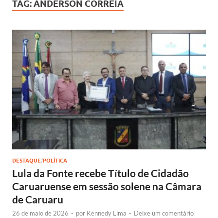
TAG:
ANDERSON CORREIA
DESTAQUE
/
POLÍTICA
Lula da Fonte recebe Título de Cidadão
Caruaruense em sessão solene na Câmara
de Caruaru
26 de maio de 2026
-
por
Kennedy Lima
-
Deixe um comentário