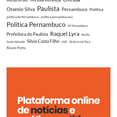
Marília Arraes
Paulista
Ossesio Silva
Pernambuco
Política
política de Pernambuco
política pernambucana
Política Pernambuco
PP Pernambuco
Raquel Lyra
Prefeitura do Paulista
Recife
Silvio Costa Filho
Zé de Irmã Teca
Saulo Holanda
UVP
Álvaro Porto