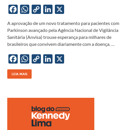
F
W
C
Li
X
ac
h
o
n
A aprovação de um novo tratamento para pacientes com
e
at
p
k
Parkinson avançado pela Agência Nacional de Vigilância
b
s
y
e
Sanitária (Anvisa) trouxe esperança para milhares de
o
A
Li
dI
brasileiros que convivem diariamente com a doença. …
o
p
n
n
F
W
C
Li
X
k
p
k
ac
h
o
n
e
at
p
k
LEIA MAIS
b
s
y
e
o
A
Li
dI
o
p
n
n
k
p
k