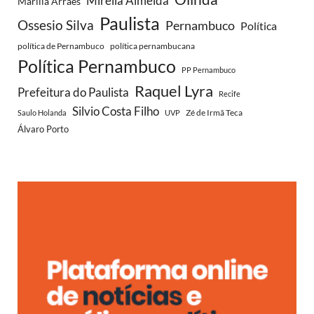
Mirella Almeida
Marília Arraes
Paulista
Ossesio Silva
Pernambuco
Política
política de Pernambuco
política pernambucana
Política Pernambuco
PP Pernambuco
Raquel Lyra
Prefeitura do Paulista
Recife
Silvio Costa Filho
Zé de Irmã Teca
Saulo Holanda
UVP
Álvaro Porto