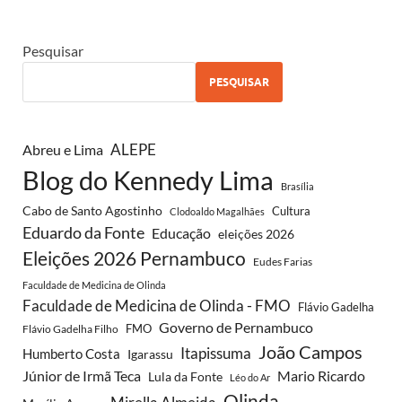
Pesquisar
PESQUISAR
ALEPE
Abreu e Lima
Blog do Kennedy Lima
Brasília
Cabo de Santo Agostinho
Cultura
Clodoaldo Magalhães
Eduardo da Fonte
Educação
eleições 2026
Eleições 2026 Pernambuco
Eudes Farias
Faculdade de Medicina de Olinda
Faculdade de Medicina de Olinda - FMO
Flávio Gadelha
Governo de Pernambuco
FMO
Flávio Gadelha Filho
João Campos
Itapissuma
Humberto Costa
Igarassu
Júnior de Irmã Teca
Mario Ricardo
Lula da Fonte
Léo do Ar
Olinda