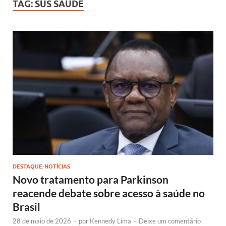
TAG:
SUS SAÚDE
DESTAQUE
/
NOTÍCIAS
Novo tratamento para Parkinson
reacende debate sobre acesso à saúde no
Brasil
28 de maio de 2026
-
por
Kennedy Lima
-
Deixe um comentário