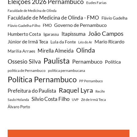
Eleições 2026 Pernambuco
Eudes Farias
Faculdade de Medicina de Olinda
Faculdade de Medicina de Olinda - FMO
Flávio Gadelha
Governo de Pernambuco
FMO
Flávio Gadelha Filho
João Campos
Itapissuma
Humberto Costa
Igarassu
Júnior de Irmã Teca
Mario Ricardo
Lula da Fonte
Léo do Ar
Olinda
Mirella Almeida
Marília Arraes
Paulista
Ossesio Silva
Pernambuco
Política
política de Pernambuco
política pernambucana
Política Pernambuco
PP Pernambuco
Raquel Lyra
Prefeitura do Paulista
Recife
Silvio Costa Filho
Zé de Irmã Teca
Saulo Holanda
UVP
Álvaro Porto