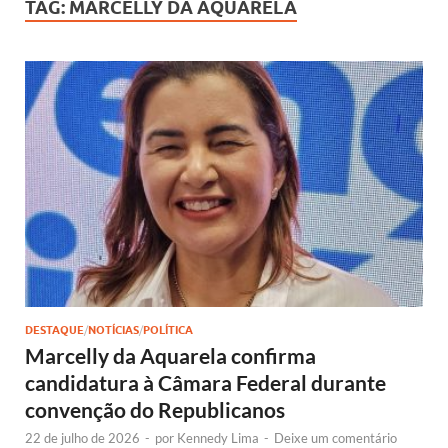
TAG:
MARCELLY DA AQUARELA
DESTAQUE
/
NOTÍCIAS
/
POLÍTICA
Marcelly da Aquarela confirma
candidatura à Câmara Federal durante
convenção do Republicanos
22 de julho de 2026
-
por
Kennedy Lima
-
Deixe um comentário