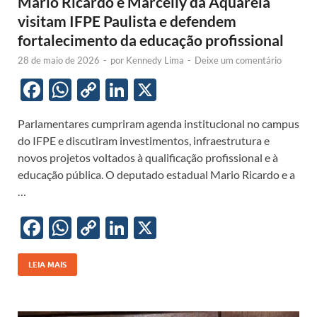
Mario Ricardo e Marcelly da Aquarela
visitam IFPE Paulista e defendem
fortalecimento da educação profissional
28 de maio de 2026
-
por
Kennedy Lima
-
Deixe um comentário
F
W
C
Li
X
ac
h
o
n
Parlamentares cumpriram agenda institucional no campus
e
at
p
k
do IFPE e discutiram investimentos, infraestrutura e
b
s
y
e
novos projetos voltados à qualificação profissional e à
o
A
Li
dI
educação pública. O deputado estadual Mario Ricardo e a
…
o
p
n
n
k
p
k
F
W
C
Li
X
ac
h
o
n
e
at
p
k
LEIA MAIS
b
s
y
e