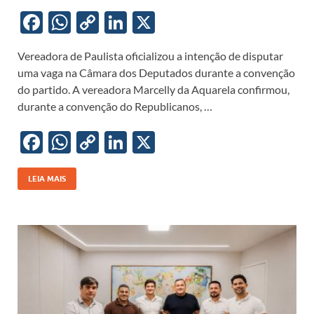
F
W
C
Li
X
ac
h
o
n
Vereadora de Paulista oficializou a intenção de disputar
e
at
p
k
uma vaga na Câmara dos Deputados durante a convenção
b
s
y
e
do partido. A vereadora Marcelly da Aquarela confirmou,
o
A
Li
dI
durante a convenção do Republicanos, …
o
p
n
n
F
W
C
Li
X
k
p
k
ac
h
o
n
e
at
p
k
LEIA MAIS
b
s
y
e
o
A
Li
dI
o
p
n
n
k
p
k