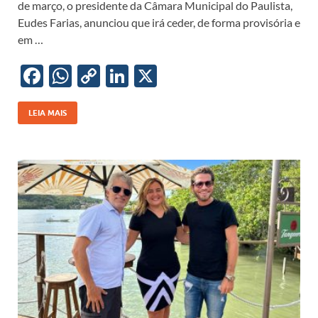
de março, o presidente da Câmara Municipal do Paulista,
b
s
y
e
Eudes Farias, anunciou que irá ceder, de forma provisória e
o
A
Li
dI
em …
o
p
n
n
F
W
C
Li
X
k
p
k
ac
h
o
n
e
at
p
k
LEIA MAIS
b
s
y
e
o
A
Li
dI
o
p
n
n
k
p
k