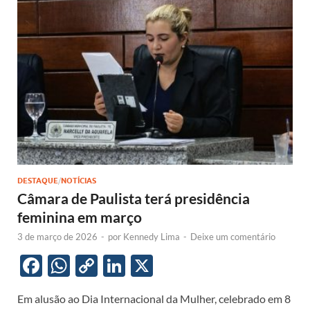
o
A
Li
dI
o
p
n
n
k
p
k
DESTAQUE
/
NOTÍCIAS
Câmara de Paulista terá presidência
feminina em março
3 de março de 2026
-
por
Kennedy Lima
-
Deixe um comentário
F
W
C
Li
X
ac
h
o
n
Em alusão ao Dia Internacional da Mulher, celebrado em 8
e
at
p
k