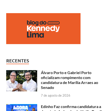
b
s
y
e
o
A
Li
dI
o
p
n
n
k
p
k
RECENTES
Álvaro Porto e Gabriel Porto
oficializam rompimento com
candidatura de Marília Arraes ao
Senado
7 de agosto de 2026
Edinho Faz confirma candidatura a