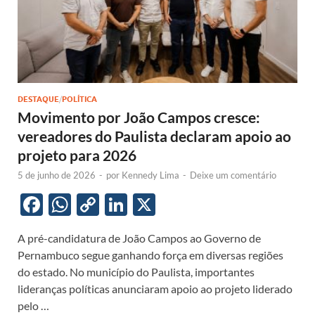
DESTAQUE
/
POLÍTICA
Movimento por João Campos cresce:
vereadores do Paulista declaram apoio ao
projeto para 2026
5 de junho de 2026
-
por
Kennedy Lima
-
Deixe um comentário
F
W
C
Li
X
ac
h
o
n
A pré-candidatura de João Campos ao Governo de
e
at
p
k
Pernambuco segue ganhando força em diversas regiões
b
s
y
e
do estado. No município do Paulista, importantes
o
A
Li
dI
lideranças políticas anunciaram apoio ao projeto liderado
pelo …