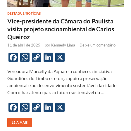
DESTAQUE
/
NOTÍCIAS
Vice-presidente da Câmara do Paulista
visita projeto socioambiental de Carlos
Queiroz
11 de abril de 2025
-
por
Kennedy Lima
-
Deixe um comentário
F
W
C
Li
X
ac
h
o
n
Vereadora Marcelly da Aquarela conhece a iniciativa
e
at
p
k
Guardiões do Timbó e reforça apoio à preservação
b
s
y
e
ambiental e ao desenvolvimento sustentável da cidade
o
A
Li
dI
Com olhar atento para o futuro sustentável da …
o
p
n
n
F
W
C
Li
X
k
p
k
ac
h
o
n
e
at
p
k
LEIA MAIS