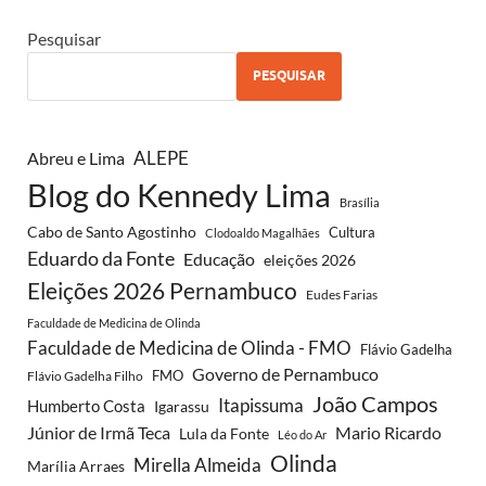
Pesquisar
PESQUISAR
ALEPE
Abreu e Lima
Blog do Kennedy Lima
Brasília
Cabo de Santo Agostinho
Cultura
Clodoaldo Magalhães
Eduardo da Fonte
Educação
eleições 2026
Eleições 2026 Pernambuco
Eudes Farias
Faculdade de Medicina de Olinda
Faculdade de Medicina de Olinda - FMO
Flávio Gadelha
Governo de Pernambuco
FMO
Flávio Gadelha Filho
João Campos
Itapissuma
Humberto Costa
Igarassu
Júnior de Irmã Teca
Mario Ricardo
Lula da Fonte
Léo do Ar
Olinda
Mirella Almeida
Marília Arraes