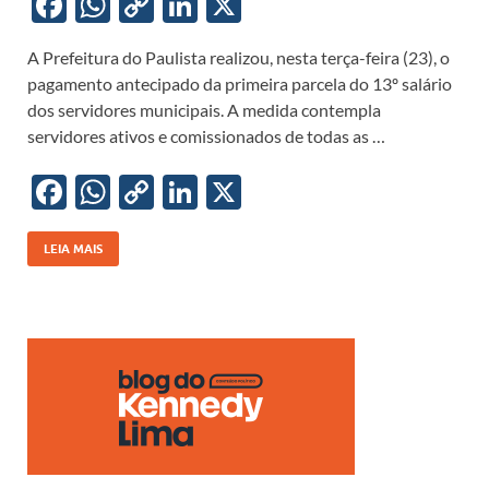
F
W
C
Li
X
ac
h
o
n
A Prefeitura do Paulista realizou, nesta terça-feira (23), o
e
at
p
k
pagamento antecipado da primeira parcela do 13º salário
b
s
y
e
dos servidores municipais. A medida contempla
o
A
Li
dI
servidores ativos e comissionados de todas as …
o
p
n
n
F
W
C
Li
X
k
p
k
ac
h
o
n
e
at
p
k
LEIA MAIS
b
s
y
e
o
A
Li
dI
o
p
n
n
k
p
k