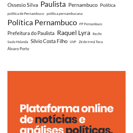
Paulista
Ossesio Silva
Pernambuco
Política
política de Pernambuco
política pernambucana
Política Pernambuco
PP Pernambuco
Raquel Lyra
Prefeitura do Paulista
Recife
Silvio Costa Filho
Zé de Irmã Teca
Saulo Holanda
UVP
Álvaro Porto