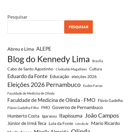
Pesquisar
PESQUISAR
Abreu e Lima
ALEPE
Blog do Kennedy Lima
Brasília
Cabo de Santo Agostinho
Cultura
Clodoaldo Magalhães
Eduardo da Fonte
Educação
eleições 2026
Eleições 2026 Pernambuco
Eudes Farias
Faculdade de Medicina de Olinda
Faculdade de Medicina de Olinda - FMO
Flávio Gadelha
Governo de Pernambuco
FMO
Flávio Gadelha Filho
João Campos
Itapissuma
Humberto Costa
Igarassu
Júnior de Irmã Teca
Mario Ricardo
Lula da Fonte
Léo do Ar
Olinda
Mirella Almeida