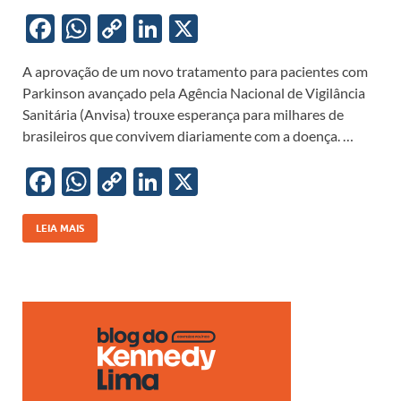
F
W
C
Li
X
ac
h
o
n
A aprovação de um novo tratamento para pacientes com
e
at
p
k
Parkinson avançado pela Agência Nacional de Vigilância
b
s
y
e
Sanitária (Anvisa) trouxe esperança para milhares de
o
A
Li
dI
brasileiros que convivem diariamente com a doença. …
o
p
n
n
F
W
C
Li
X
k
p
k
ac
h
o
n
e
at
p
k
LEIA MAIS
b
s
y
e
o
A
Li
dI
o
p
n
n
k
p
k