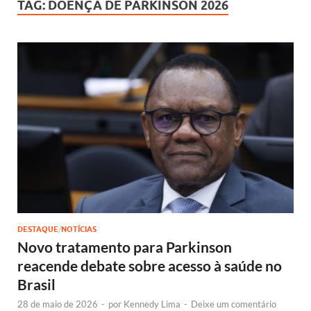
TAG:
DOENÇA DE PARKINSON 2026
DESTAQUE
/
NOTÍCIAS
Novo tratamento para Parkinson
reacende debate sobre acesso à saúde no
Brasil
28 de maio de 2026
-
por
Kennedy Lima
-
Deixe um comentário