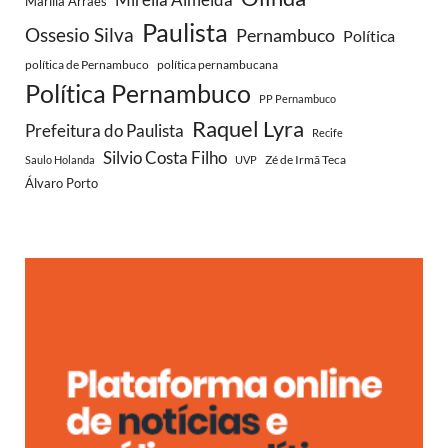
Marília Arraes
Paulista
Ossesio Silva
Pernambuco
Política
política de Pernambuco
política pernambucana
Política Pernambuco
PP Pernambuco
Raquel Lyra
Prefeitura do Paulista
Recife
Silvio Costa Filho
Zé de Irmã Teca
Saulo Holanda
UVP
Álvaro Porto