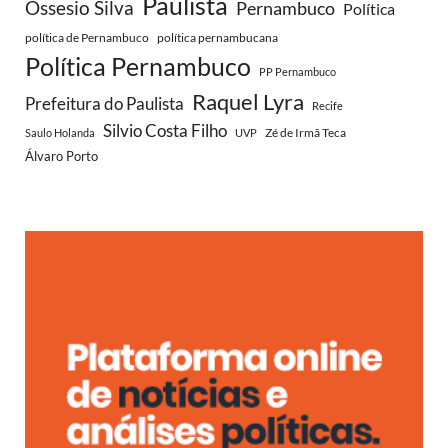
Paulista
Ossesio Silva
Pernambuco
Política
política de Pernambuco
política pernambucana
Política Pernambuco
PP Pernambuco
Raquel Lyra
Prefeitura do Paulista
Recife
Silvio Costa Filho
Zé de Irmã Teca
Saulo Holanda
UVP
Álvaro Porto