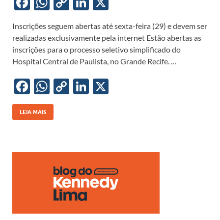
F
W
C
Li
X
ac
h
o
n
Inscrições seguem abertas até sexta-feira (29) e devem ser
e
at
p
k
realizadas exclusivamente pela internet Estão abertas as
b
s
y
e
inscrições para o processo seletivo simplificado do
o
A
Li
dI
Hospital Central de Paulista, no Grande Recife. …
o
p
n
n
F
W
C
Li
X
k
p
k
ac
h
o
n
e
at
p
k
LEIA MAIS
b
s
y
e
o
A
Li
dI
o
p
n
n
k
p
k