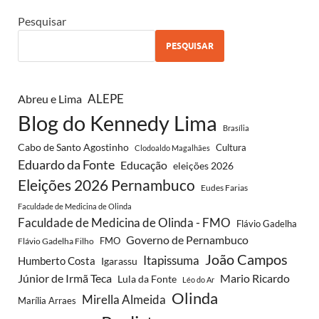
Pesquisar
PESQUISAR
Abreu e Lima
ALEPE
Blog do Kennedy Lima
Brasília
Cabo de Santo Agostinho
Cultura
Clodoaldo Magalhães
Eduardo da Fonte
Educação
eleições 2026
Eleições 2026 Pernambuco
Eudes Farias
Faculdade de Medicina de Olinda
Faculdade de Medicina de Olinda - FMO
Flávio Gadelha
Governo de Pernambuco
FMO
Flávio Gadelha Filho
João Campos
Itapissuma
Humberto Costa
Igarassu
Júnior de Irmã Teca
Mario Ricardo
Lula da Fonte
Léo do Ar
Olinda
Mirella Almeida
Marília Arraes