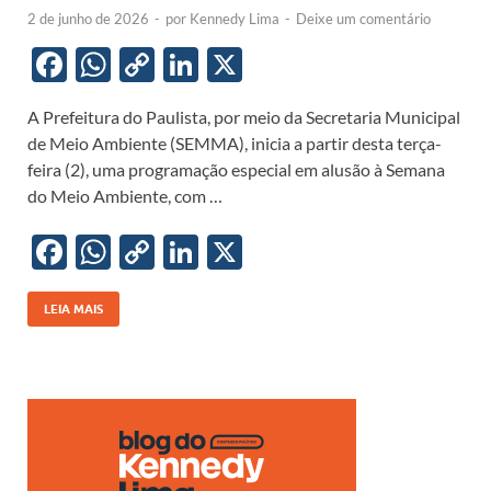
2 de junho de 2026
-
por
Kennedy Lima
-
Deixe um comentário
F
W
C
Li
X
ac
h
o
n
A Prefeitura do Paulista, por meio da Secretaria Municipal
e
at
p
k
de Meio Ambiente (SEMMA), inicia a partir desta terça-
b
s
y
e
feira (2), uma programação especial em alusão à Semana
o
A
Li
dI
do Meio Ambiente, com …
o
p
n
n
F
W
C
Li
X
k
p
k
ac
h
o
n
e
at
p
k
LEIA MAIS
b
s
y
e
o
A
Li
dI
o
p
n
n
k
p
k