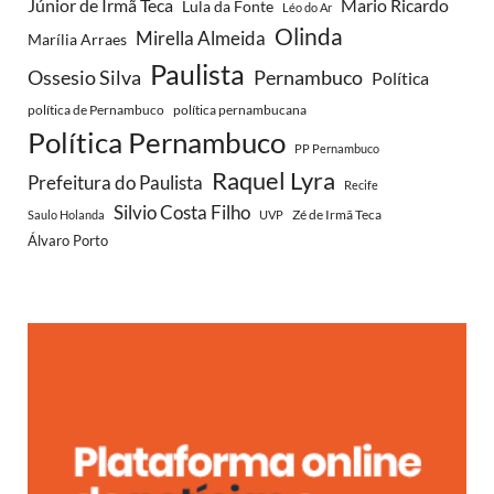
Júnior de Irmã Teca
Mario Ricardo
Lula da Fonte
Léo do Ar
Olinda
Mirella Almeida
Marília Arraes
Paulista
Ossesio Silva
Pernambuco
Política
política de Pernambuco
política pernambucana
Política Pernambuco
PP Pernambuco
Raquel Lyra
Prefeitura do Paulista
Recife
Silvio Costa Filho
Zé de Irmã Teca
Saulo Holanda
UVP
Álvaro Porto