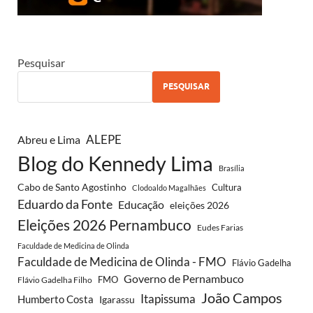
Pesquisar
PESQUISAR
ALEPE
Abreu e Lima
Blog do Kennedy Lima
Brasília
Cabo de Santo Agostinho
Cultura
Clodoaldo Magalhães
Eduardo da Fonte
Educação
eleições 2026
Eleições 2026 Pernambuco
Eudes Farias
Faculdade de Medicina de Olinda
Faculdade de Medicina de Olinda - FMO
Flávio Gadelha
Governo de Pernambuco
FMO
Flávio Gadelha Filho
João Campos
Itapissuma
Humberto Costa
Igarassu