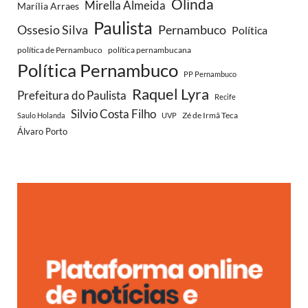
Olinda
Mirella Almeida
Marília Arraes
Paulista
Ossesio Silva
Pernambuco
Política
política de Pernambuco
política pernambucana
Política Pernambuco
PP Pernambuco
Raquel Lyra
Prefeitura do Paulista
Recife
Silvio Costa Filho
Zé de Irmã Teca
Saulo Holanda
UVP
Álvaro Porto