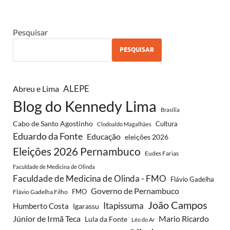
Pesquisar
PESQUISAR
ALEPE
Abreu e Lima
Blog do Kennedy Lima
Brasília
Cabo de Santo Agostinho
Cultura
Clodoaldo Magalhães
Eduardo da Fonte
Educação
eleições 2026
Eleições 2026 Pernambuco
Eudes Farias
Faculdade de Medicina de Olinda
Faculdade de Medicina de Olinda - FMO
Flávio Gadelha
Governo de Pernambuco
FMO
Flávio Gadelha Filho
João Campos
Itapissuma
Humberto Costa
Igarassu
Júnior de Irmã Teca
Mario Ricardo
Lula da Fonte
Léo do Ar