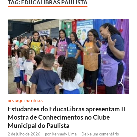
TAG:
EDUCALIBRAS PAULISTA
DESTAQUE
/
NOTÍCIAS
Estudantes do EducaLibras apresentam II
Mostra de Conhecimentos no Clube
Municipal do Paulista
2 de julho de 2026
-
por
Kennedy Lima
-
Deixe um comentário