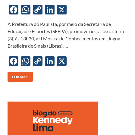
F
W
C
Li
X
ac
h
o
n
A Prefeitura do Paulista, por meio da Secretaria de
e
at
p
k
Educação e Esportes (SEEPA), promove nesta sexta-feira
b
s
y
e
(3), às 13h30, a II Mostra de Conhecimentos em Língua
o
A
Li
dI
Brasileira de Sinais (Libras). …
o
p
n
n
F
W
C
Li
X
k
p
k
ac
h
o
n
e
at
p
k
LEIA MAIS
b
s
y
e
o
A
Li
dI
o
p
n
n
k
p
k