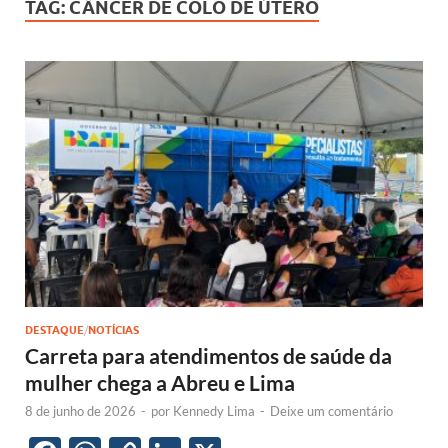
TAG:
CÂNCER DE COLO DE ÚTERO
DESTAQUE
/
NOTÍCIAS
Carreta para atendimentos de saúde da
mulher chega a Abreu e Lima
8 de junho de 2026
-
por
Kennedy Lima
-
Deixe um comentário