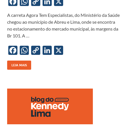
F
W
C
Li
X
ac
h
o
n
A carreta Agora Tem Especialistas, do Ministério da Saúde
e
at
p
k
chegou ao município de Abreu e Lima, onde se encontra
b
s
y
e
no estacionamento do mercado municipal, às margens da
o
A
Li
dI
Br 101. A …
o
p
n
n
F
W
C
Li
X
k
p
k
ac
h
o
n
e
at
p
k
LEIA MAIS
b
s
y
e
o
A
Li
dI
o
p
n
n
k
p
k