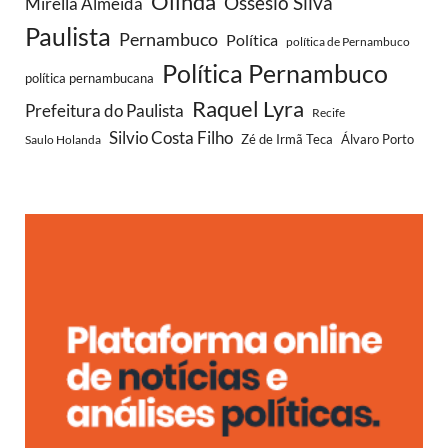
Olinda
Ossesio Silva
Mirella Almeida
Paulista
Pernambuco
Política
política de Pernambuco
Política Pernambuco
política pernambucana
Raquel Lyra
Prefeitura do Paulista
Recife
Silvio Costa Filho
Saulo Holanda
Zé de Irmã Teca
Álvaro Porto