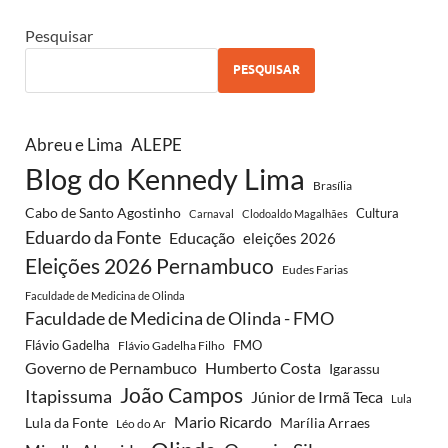
Pesquisar
PESQUISAR
Abreu e Lima
ALEPE
Blog do Kennedy Lima
Brasília
Cabo de Santo Agostinho
Cultura
Carnaval
Clodoaldo Magalhães
Eduardo da Fonte
Educação
eleições 2026
Eleições 2026 Pernambuco
Eudes Farias
Faculdade de Medicina de Olinda
Faculdade de Medicina de Olinda - FMO
Flávio Gadelha
FMO
Flávio Gadelha Filho
Governo de Pernambuco
Humberto Costa
Igarassu
João Campos
Itapissuma
Júnior de Irmã Teca
Lula
Mario Ricardo
Lula da Fonte
Marília Arraes
Léo do Ar