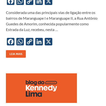
F
W
C
Li
X
ac
h
o
n
Considerada uma das principais vias de ligação entre os
e
at
p
k
bairros de Maranguape I e Maranguape II, a Rua Antônio
b
s
y
e
Guedes de Amorim, conhecida popularmente como
o
A
Li
dI
Estrada da Luz, recebeu, nesta …
o
p
n
n
F
W
C
Li
X
k
p
k
ac
h
o
n
e
at
p
k
LEIA MAIS
b
s
y
e
o
A
Li
dI
o
p
n
n
k
p
k