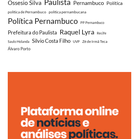
Paulista
Ossesio Silva
Pernambuco
Política
política de Pernambuco
política pernambucana
Política Pernambuco
PP Pernambuco
Raquel Lyra
Prefeitura do Paulista
Recife
Silvio Costa Filho
Zé de Irmã Teca
Saulo Holanda
UVP
Álvaro Porto