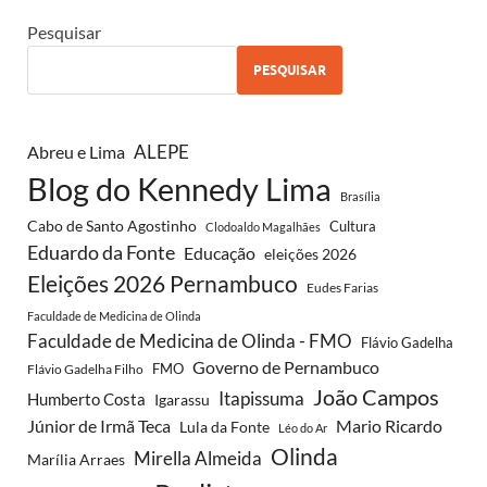
Pesquisar
PESQUISAR
ALEPE
Abreu e Lima
Blog do Kennedy Lima
Brasília
Cabo de Santo Agostinho
Cultura
Clodoaldo Magalhães
Eduardo da Fonte
Educação
eleições 2026
Eleições 2026 Pernambuco
Eudes Farias
Faculdade de Medicina de Olinda
Faculdade de Medicina de Olinda - FMO
Flávio Gadelha
Governo de Pernambuco
FMO
Flávio Gadelha Filho
João Campos
Itapissuma
Humberto Costa
Igarassu
Júnior de Irmã Teca
Mario Ricardo
Lula da Fonte
Léo do Ar
Olinda
Mirella Almeida
Marília Arraes