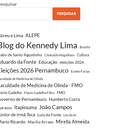
esquisar
PESQUISAR
ALEPE
breu e Lima
Blog do Kennedy Lima
Brasília
abo de Santo Agostinho
Cultura
Clodoaldo Magalhães
duardo da Fonte
Educação
eleições 2026
Eleições 2026 Pernambuco
Eudes Farias
aculdade de Medicina de Olinda
aculdade de Medicina de Olinda - FMO
lávio Gadelha
FMO
Flávio Gadelha Filho
overno de Pernambuco
Humberto Costa
João Campos
Itapissuma
garassu
únior de Irmã Teca
Lula da Fonte
Léo do Ar
Mirella Almeida
ario Ricardo
Marília Arraes