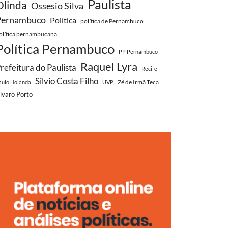
Paulista
Olinda
Ossesio Silva
Pernambuco
Política
política de Pernambuco
olítica pernambucana
Política Pernambuco
PP Pernambuco
Raquel Lyra
refeitura do Paulista
Recife
Silvio Costa Filho
Zé de Irmã Teca
aulo Holanda
UVP
lvaro Porto