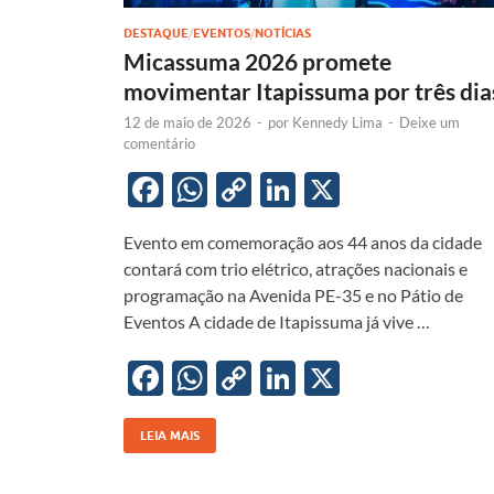
DESTAQUE
/
EVENTOS
/
NOTÍCIAS
Micassuma 2026 promete
movimentar Itapissuma por três dia
12 de maio de 2026
-
por
Kennedy Lima
-
Deixe um
comentário
F
W
C
Li
X
ac
h
o
n
Evento em comemoração aos 44 anos da cidade
e
at
p
k
contará com trio elétrico, atrações nacionais e
b
s
y
e
programação na Avenida PE-35 e no Pátio de
o
A
Li
dI
Eventos A cidade de Itapissuma já vive …
o
p
n
n
F
W
C
Li
X
k
p
k
ac
h
o
n
e
at
p
k
LEIA MAIS
b
s
y
e