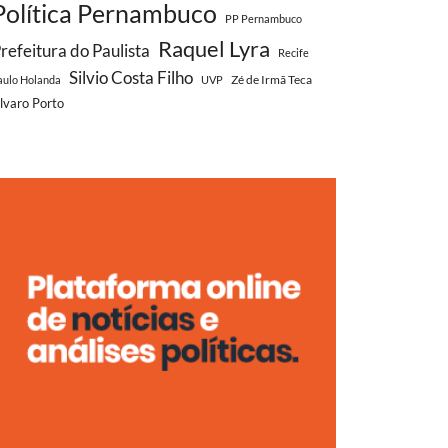
Política Pernambuco
PP Pernambuco
Raquel Lyra
refeitura do Paulista
Recife
Silvio Costa Filho
Zé de Irmã Teca
aulo Holanda
UVP
lvaro Porto