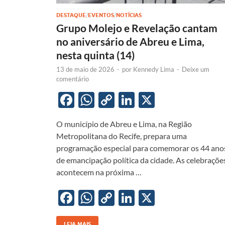
DESTAQUE
/
EVENTOS
/
NOTÍCIAS
Grupo Molejo e Revelação cantam
no aniversário de Abreu e Lima,
nesta quinta (14)
13 de maio de 2026
-
por
Kennedy Lima
-
Deixe um
comentário
F
W
C
Li
X
ac
h
o
n
O município de Abreu e Lima, na Região
e
at
p
k
Metropolitana do Recife, prepara uma
b
s
y
e
programação especial para comemorar os 44 ano
o
A
Li
dI
de emancipação política da cidade. As celebraçõe
acontecem na próxima …
o
p
n
n
k
p
k
F
W
C
Li
X
ac
h
o
n
LEIA MAIS