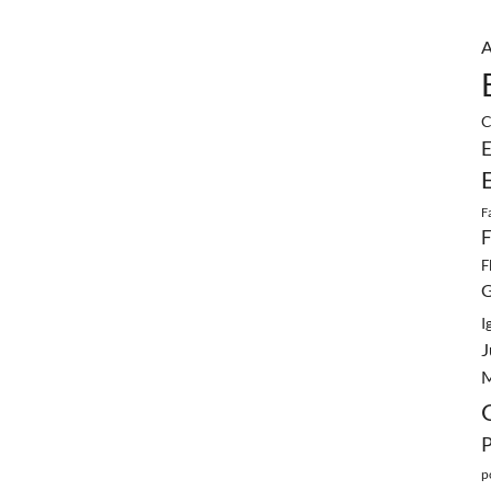
A
C
E
F
F
F
G
I
J
M
p