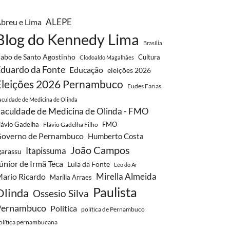
breu e Lima
ALEPE
Blog do Kennedy Lima
Brasília
abo de Santo Agostinho
Cultura
Clodoaldo Magalhães
duardo da Fonte
Educação
eleições 2026
Eleições 2026 Pernambuco
Eudes Farias
aculdade de Medicina de Olinda
aculdade de Medicina de Olinda - FMO
lávio Gadelha
FMO
Flávio Gadelha Filho
overno de Pernambuco
Humberto Costa
João Campos
Itapissuma
garassu
únior de Irmã Teca
Lula da Fonte
Léo do Ar
Mirella Almeida
ario Ricardo
Marília Arraes
Paulista
Olinda
Ossesio Silva
Pernambuco
Política
política de Pernambuco
olítica pernambucana