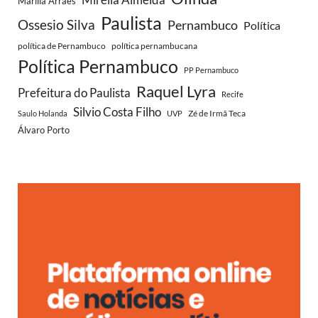
Marília Arraes
Paulista
Ossesio Silva
Pernambuco
Política
política de Pernambuco
política pernambucana
Política Pernambuco
PP Pernambuco
Raquel Lyra
Prefeitura do Paulista
Recife
Silvio Costa Filho
Zé de Irmã Teca
Saulo Holanda
UVP
Álvaro Porto