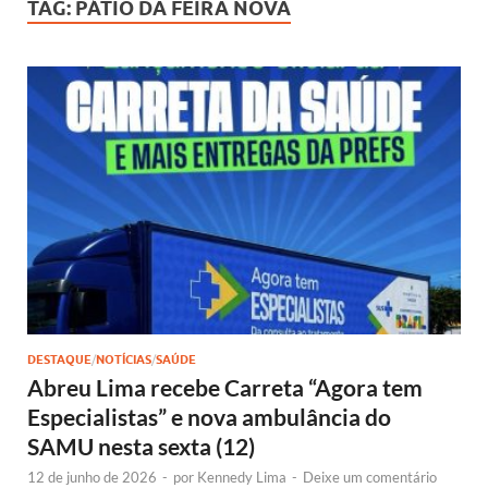
TAG:
PÁTIO DA FEIRA NOVA
DESTAQUE
/
NOTÍCIAS
/
SAÚDE
Abreu Lima recebe Carreta “Agora tem
Especialistas” e nova ambulância do
SAMU nesta sexta (12)
12 de junho de 2026
-
por
Kennedy Lima
-
Deixe um comentário