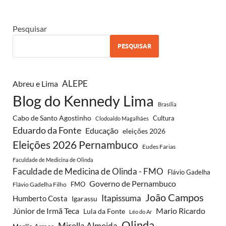
Pesquisar
PESQUISAR
Abreu e Lima
ALEPE
Blog do Kennedy Lima
Brasília
Cabo de Santo Agostinho
Cultura
Clodoaldo Magalhães
Eduardo da Fonte
Educação
eleições 2026
Eleições 2026 Pernambuco
Eudes Farias
Faculdade de Medicina de Olinda
Faculdade de Medicina de Olinda - FMO
Flávio Gadelha
Governo de Pernambuco
FMO
Flávio Gadelha Filho
João Campos
Itapissuma
Humberto Costa
Igarassu
Júnior de Irmã Teca
Mario Ricardo
Lula da Fonte
Léo do Ar
Olinda
Mirella Almeida