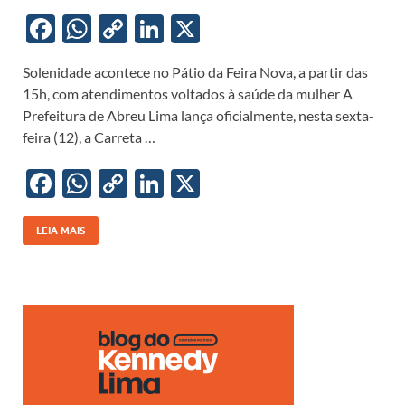
F
W
C
Li
X
ac
h
o
n
Solenidade acontece no Pátio da Feira Nova, a partir das
e
at
p
k
15h, com atendimentos voltados à saúde da mulher A
b
s
y
e
Prefeitura de Abreu Lima lança oficialmente, nesta sexta-
o
A
Li
dI
feira (12), a Carreta …
o
p
n
n
F
W
C
Li
X
k
p
k
ac
h
o
n
e
at
p
k
LEIA MAIS
b
s
y
e
o
A
Li
dI
o
p
n
n
k
p
k