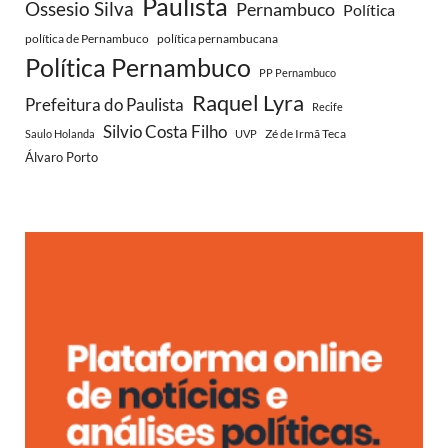
Paulista
Ossesio Silva
Pernambuco
Política
política de Pernambuco
política pernambucana
Política Pernambuco
PP Pernambuco
Raquel Lyra
Prefeitura do Paulista
Recife
Silvio Costa Filho
Zé de Irmã Teca
Saulo Holanda
UVP
Álvaro Porto