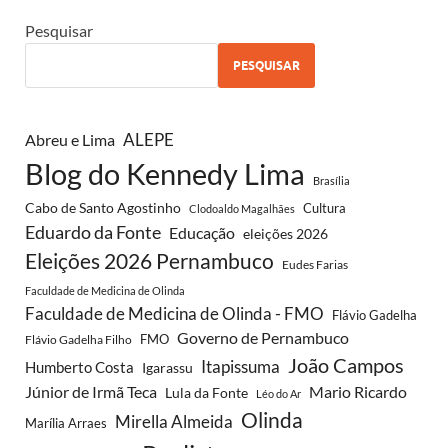
Pesquisar
PESQUISAR
Abreu e Lima
ALEPE
Blog do Kennedy Lima
Brasília
Cabo de Santo Agostinho
Cultura
Clodoaldo Magalhães
Eduardo da Fonte
Educação
eleições 2026
Eleições 2026 Pernambuco
Eudes Farias
Faculdade de Medicina de Olinda
Faculdade de Medicina de Olinda - FMO
Flávio Gadelha
Governo de Pernambuco
FMO
Flávio Gadelha Filho
João Campos
Itapissuma
Humberto Costa
Igarassu
Júnior de Irmã Teca
Mario Ricardo
Lula da Fonte
Léo do Ar
Olinda
Mirella Almeida
Marília Arraes