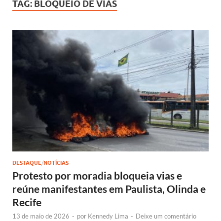
TAG:
BLOQUEIO DE VIAS
DESTAQUE
/
NOTÍCIAS
Protesto por moradia bloqueia vias e
reúne manifestantes em Paulista, Olinda e
Recife
13 de maio de 2026
-
por
Kennedy Lima
-
Deixe um comentário