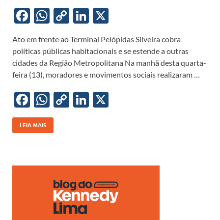
F
W
C
Li
X
ac
h
o
n
Ato em frente ao Terminal Pelópidas Silveira cobra
e
at
p
k
políticas públicas habitacionais e se estende a outras
b
s
y
e
cidades da Região Metropolitana Na manhã desta quarta-
o
A
Li
dI
feira (13), moradores e movimentos sociais realizaram …
o
p
n
n
F
W
C
Li
X
k
p
k
ac
h
o
n
e
at
p
k
LEIA MAIS
b
s
y
e
o
A
Li
dI
o
p
n
n
k
p
k