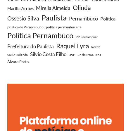
Olinda
Mirella Almeida
Marília Arraes
Paulista
Ossesio Silva
Pernambuco
Política
política de Pernambuco
política pernambucana
Política Pernambuco
PP Pernambuco
Raquel Lyra
Prefeitura do Paulista
Recife
Silvio Costa Filho
Zé de Irmã Teca
Saulo Holanda
UVP
Álvaro Porto