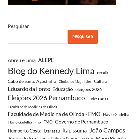
Pesquisar
PESQUISAR
ALEPE
Abreu e Lima
Blog do Kennedy Lima
Brasília
Cabo de Santo Agostinho
Cultura
Clodoaldo Magalhães
Eduardo da Fonte
Educação
eleições 2026
Eleições 2026 Pernambuco
Eudes Farias
Faculdade de Medicina de Olinda
Faculdade de Medicina de Olinda - FMO
Flávio Gadelha
Governo de Pernambuco
FMO
Flávio Gadelha Filho
João Campos
Itapissuma
Humberto Costa
Igarassu
Júnior de Irmã Teca
Mario Ricardo
Lula da Fonte
Léo do Ar