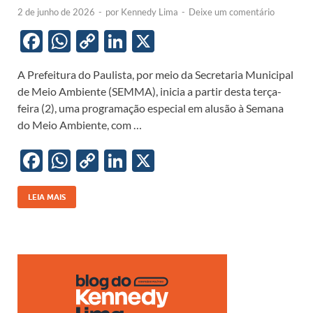
2 de junho de 2026
-
por
Kennedy Lima
-
Deixe um comentário
F
W
C
Li
X
ac
h
o
n
A Prefeitura do Paulista, por meio da Secretaria Municipal
e
at
p
k
de Meio Ambiente (SEMMA), inicia a partir desta terça-
b
s
y
e
feira (2), uma programação especial em alusão à Semana
o
A
Li
dI
do Meio Ambiente, com …
o
p
n
n
F
W
C
Li
X
k
p
k
ac
h
o
n
e
at
p
k
LEIA MAIS
b
s
y
e
o
A
Li
dI
o
p
n
n
k
p
k