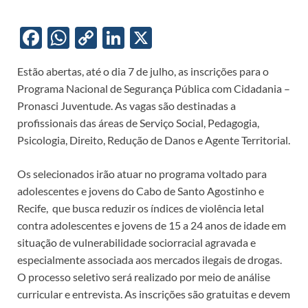
F
W
C
Li
X
ac
h
o
n
Estão abertas, até o dia 7 de julho, as inscrições para o
e
at
p
k
Programa Nacional de Segurança Pública com Cidadania –
b
s
y
e
Pronasci Juventude. As vagas são destinadas a
o
A
Li
dI
profissionais das áreas de Serviço Social, Pedagogia,
Psicologia, Direito, Redução de Danos e Agente Territorial.
o
p
n
n
k
p
k
Os selecionados irão atuar no programa voltado para
adolescentes e jovens do Cabo de Santo Agostinho e
Recife, que busca reduzir os índices de violência letal
contra adolescentes e jovens de 15 a 24 anos de idade em
situação de vulnerabilidade sociorracial agravada e
especialmente associada aos mercados ilegais de drogas.
O processo seletivo será realizado por meio de análise
curricular e entrevista. As inscrições são gratuitas e devem