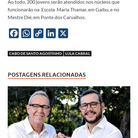
Ao todo, 200 jovens serão atendidos nos núcleos que
funcionarão na Escola Maria Thamar, em Gaibu, e no
Mestre Dié, em Ponte dos Carvalhos.
F
W
C
Li
X
ac
h
o
n
e
at
p
k
CABO DE SANTO AGOSTINHO
LULA CABRAL
b
s
y
e
o
A
Li
dI
POSTAGENS RELACIONADAS
o
p
n
n
k
p
k