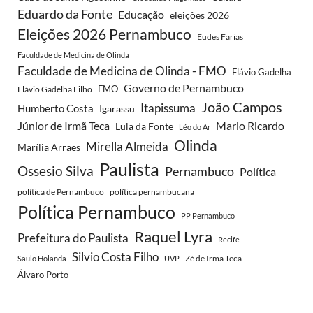
Eduardo da Fonte
Educação
eleições 2026
Eleições 2026 Pernambuco
Eudes Farias
Faculdade de Medicina de Olinda
Faculdade de Medicina de Olinda - FMO
Flávio Gadelha
Governo de Pernambuco
FMO
Flávio Gadelha Filho
João Campos
Itapissuma
Humberto Costa
Igarassu
Júnior de Irmã Teca
Mario Ricardo
Lula da Fonte
Léo do Ar
Olinda
Mirella Almeida
Marília Arraes
Paulista
Ossesio Silva
Pernambuco
Política
política de Pernambuco
política pernambucana
Política Pernambuco
PP Pernambuco
Raquel Lyra
Prefeitura do Paulista
Recife
Silvio Costa Filho
Zé de Irmã Teca
Saulo Holanda
UVP
Álvaro Porto