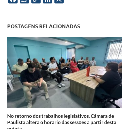
ac
h
o
n
e
at
p
k
b
s
y
e
POSTAGENS RELACIONADAS
o
A
Li
dI
o
p
n
n
k
p
k
No retorno dos trabalhos legislativos, Câmara de
Paulista altera o horário das sessões a partir desta
quinta