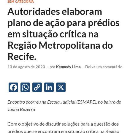
SEM CATEGORIA
Autoridades elaboram
plano de ação para prédios
em situação crítica na
Região Metropolitana do
Recife.
10 de agosto de 2023
-
por
Kennedy Lima
-
Deixe um comentário
F
W
C
Li
X
ac
h
o
n
Encontro ocorreu na Escola Judicial (ESMAPE), no bairro de
e
at
p
k
Joana Bezerra
b
s
y
e
o
A
Li
dI
Com o objetivo de discutir soluções para a questão dos
prédios que se encontram em situação crítica na Região