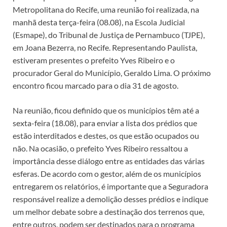
o
p
n
n
Metropolitana do Recife, uma reunião foi realizada, na
k
p
k
manhã desta terça-feira (08.08), na Escola Judicial
(Esmape), do Tribunal de Justiça de Pernambuco (TJPE),
em Joana Bezerra, no Recife. Representando Paulista,
estiveram presentes o prefeito Yves Ribeiro e o
procurador Geral do Município, Geraldo Lima. O próximo
encontro ficou marcado para o dia 31 de agosto.
Na reunião, ficou definido que os municípios têm até a
sexta-feira (18.08), para enviar a lista dos prédios que
estão interditados e destes, os que estão ocupados ou
não. Na ocasião, o prefeito Yves Ribeiro ressaltou a
importância desse diálogo entre as entidades das várias
esferas. De acordo com o gestor, além de os municípios
entregarem os relatórios, é importante que a Seguradora
responsável realize a demolição desses prédios e indique
um melhor debate sobre a destinação dos terrenos que,
entre outros, podem ser destinados para o programa