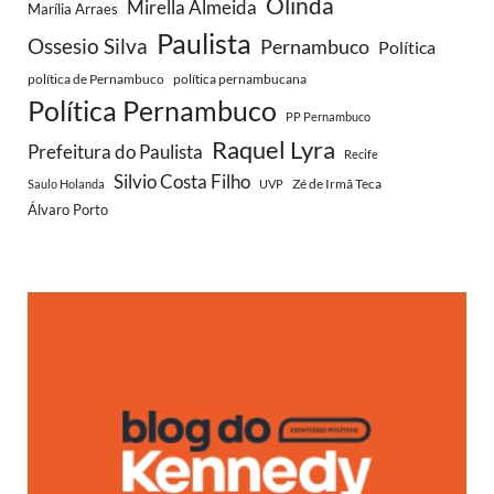
Olinda
Mirella Almeida
Marília Arraes
Paulista
Ossesio Silva
Pernambuco
Política
política de Pernambuco
política pernambucana
Política Pernambuco
PP Pernambuco
Raquel Lyra
Prefeitura do Paulista
Recife
Silvio Costa Filho
Zé de Irmã Teca
Saulo Holanda
UVP
Álvaro Porto