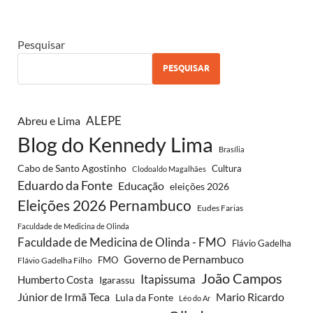
Pesquisar
PESQUISAR
Abreu e Lima
ALEPE
Blog do Kennedy Lima
Brasília
Cabo de Santo Agostinho
Cultura
Clodoaldo Magalhães
Eduardo da Fonte
Educação
eleições 2026
Eleições 2026 Pernambuco
Eudes Farias
Faculdade de Medicina de Olinda
Faculdade de Medicina de Olinda - FMO
Flávio Gadelha
Governo de Pernambuco
FMO
Flávio Gadelha Filho
João Campos
Itapissuma
Humberto Costa
Igarassu
Júnior de Irmã Teca
Mario Ricardo
Lula da Fonte
Léo do Ar