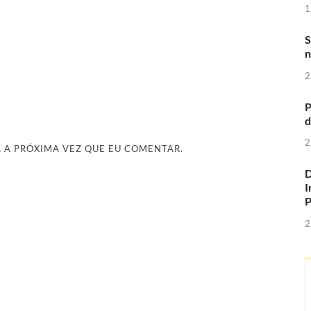
1
S
n
2
P
d
2
 A PRÓXIMA VEZ QUE EU COMENTAR.
D
I
2