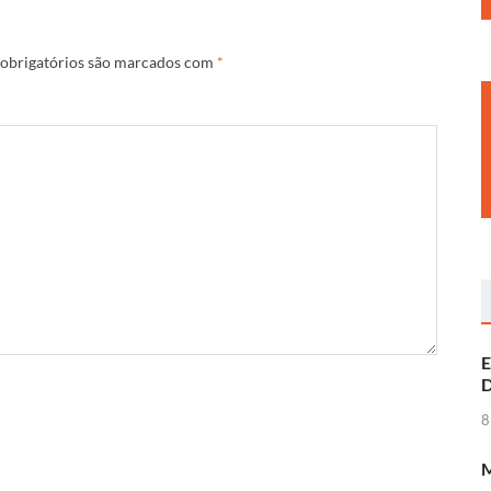
obrigatórios são marcados com
*
E
D
8
M