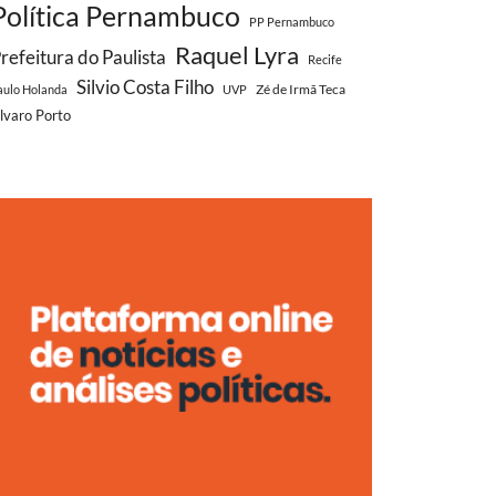
Política Pernambuco
PP Pernambuco
Raquel Lyra
refeitura do Paulista
Recife
Silvio Costa Filho
Zé de Irmã Teca
aulo Holanda
UVP
lvaro Porto