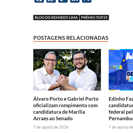
ac
h
o
n
e
at
p
k
BLOG DO KENNEDY LIMA
PRÊMIO TOP25
b
s
y
e
o
A
Li
dI
POSTAGENS RELACIONADAS
o
p
n
n
k
p
k
Álvaro Porto e Gabriel Porto
Edinho Faz
oficializam rompimento com
candidatu
candidatura de Marília
federal pe
Arraes ao Senado
Pernambu
7 de agosto de 2026
7 de agosto d