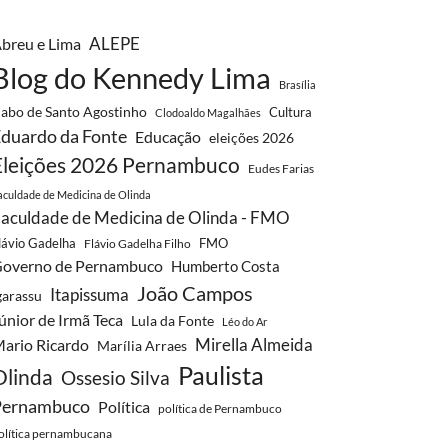
ALEPE
breu e Lima
Blog do Kennedy Lima
Brasília
abo de Santo Agostinho
Cultura
Clodoaldo Magalhães
duardo da Fonte
Educação
eleições 2026
Eleições 2026 Pernambuco
Eudes Farias
aculdade de Medicina de Olinda
aculdade de Medicina de Olinda - FMO
lávio Gadelha
FMO
Flávio Gadelha Filho
overno de Pernambuco
Humberto Costa
João Campos
Itapissuma
garassu
únior de Irmã Teca
Lula da Fonte
Léo do Ar
Mirella Almeida
ario Ricardo
Marília Arraes
Paulista
Olinda
Ossesio Silva
Pernambuco
Política
política de Pernambuco
olítica pernambucana