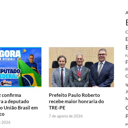
A
C
E
F
F
F
G
I
J
 confirma
Prefeito Paulo Roberto
M
ra a deputado
recebe maior honraria do
lo União Brasil em
TRE-PE
co
7 de agosto de 2026
e 2026
p