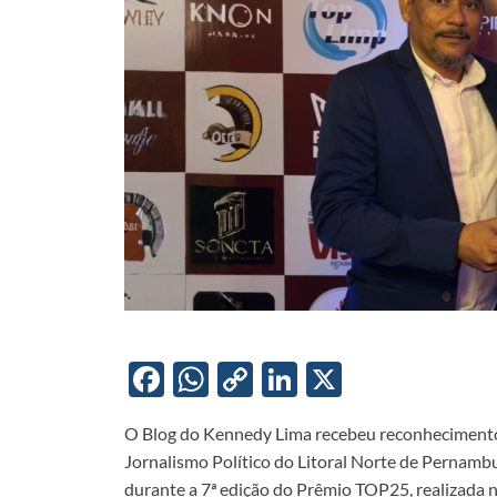
F
W
C
Li
X
ac
h
o
n
O Blog do Kennedy Lima recebeu reconhecimento 
e
at
p
k
Jornalismo Político do Litoral Norte de Pernambu
b
s
y
e
durante a 7ª edição do Prêmio TOP25, realizada 