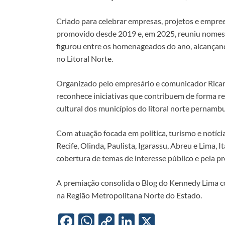
o
A
Li
dI
Criado para celebrar empresas, projetos e empr
o
p
n
n
promovido desde 2019 e, em 2025, reuniu nomes 
k
p
k
figurou entre os homenageados do ano, alcançand
no Litoral Norte.
Organizado pelo empresário e comunicador Ricar
reconhece iniciativas que contribuem de forma r
cultural dos municípios do litoral norte pernamb
Com atuação focada em política, turismo e notícia
Recife, Olinda, Paulista, Igarassu, Abreu e Lima, 
cobertura de temas de interesse público e pela p
A premiação consolida o Blog do Kennedy Lima co
na Região Metropolitana Norte do Estado.
F
W
C
Li
X