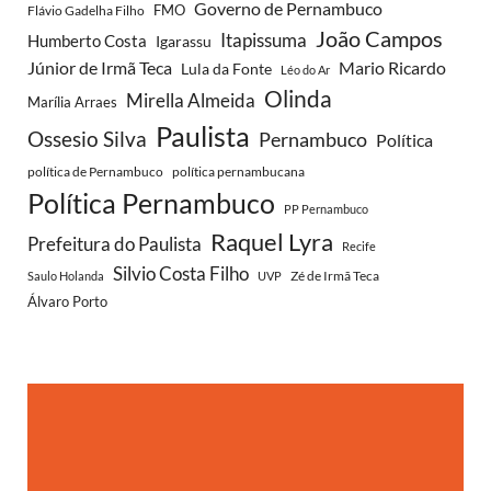
Governo de Pernambuco
FMO
Flávio Gadelha Filho
João Campos
Itapissuma
Humberto Costa
Igarassu
Júnior de Irmã Teca
Mario Ricardo
Lula da Fonte
Léo do Ar
Olinda
Mirella Almeida
Marília Arraes
Paulista
Ossesio Silva
Pernambuco
Política
política de Pernambuco
política pernambucana
Política Pernambuco
PP Pernambuco
Raquel Lyra
Prefeitura do Paulista
Recife
Silvio Costa Filho
Zé de Irmã Teca
Saulo Holanda
UVP
Álvaro Porto