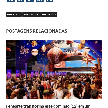
ac
h
o
n
e
at
p
k
PAULISTA
PAULISTAR
SÃO JOÃO
b
s
y
e
o
A
Li
dI
POSTAGENS RELACIONADAS
o
p
n
n
k
p
k
Fenearte transforma este domingo (12) em um