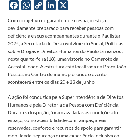
F
W
C
Li
X
ac
h
o
n
Com o objetivo de garantir que o espaço esteja
e
at
p
k
devidamente preparado para receber pessoas com
b
s
y
e
deficiência e seus acompanhantes durante o Paulistar
o
A
Li
dI
2025, a Secretaria de Desenvolvimento Social, Políticas
sobre Drogas e Direitos Humanos do Paulista realizou,
o
p
n
n
nesta quarta-feira (18), uma vistoria no Camarote da
k
p
k
Acessibilidade. A estrutura está localizada na Praça João
Pessoa, no Centro do município, onde o evento
acontecerá entre os dias 20 e 23 de junho.
A ação foi conduzida pela Superintendência de Direitos
Humanos e pela Diretoria da Pessoa com Deficiência.
Durante a inspeção, foram avaliadas as condições do
espaço, como acessibilidade com rampas, áreas
reservadas, conforto e recursos de apoio para garantir
mobilidade, segurança e uma experiência inclusiva ao