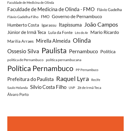
Faculdade de Medicina de Olinda
Faculdade de Medicina de Olinda - FMO
Flávio Gadelha
Governo de Pernambuco
FMO
Flávio Gadelha Filho
João Campos
Itapissuma
Humberto Costa
Igarassu
Júnior de Irmã Teca
Mario Ricardo
Lula da Fonte
Léo do Ar
Olinda
Mirella Almeida
Marília Arraes
Paulista
Ossesio Silva
Pernambuco
Política
política de Pernambuco
política pernambucana
Política Pernambuco
PP Pernambuco
Raquel Lyra
Prefeitura do Paulista
Recife
Silvio Costa Filho
Zé de Irmã Teca
Saulo Holanda
UVP
Álvaro Porto