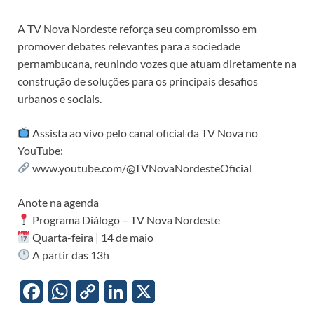
A TV Nova Nordeste reforça seu compromisso em
promover debates relevantes para a sociedade
pernambucana, reunindo vozes que atuam diretamente na
construção de soluções para os principais desafios
urbanos e sociais.
Assista ao vivo pelo canal oficial da TV Nova no
YouTube:
www.youtube.com/@TVNovaNordesteOficial
Anote na agenda
Programa Diálogo – TV Nova Nordeste
Quarta-feira | 14 de maio
A partir das 13h
F
W
C
Li
X
ac
h
o
n