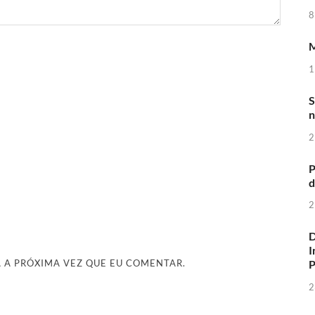
8
M
1
S
n
2
P
d
2
D
I
 A PRÓXIMA VEZ QUE EU COMENTAR.
2