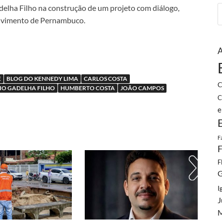
adelha Filho na construção de um projeto com diálogo,
olvimento de Pernambuco.
A
E
BLOG DO KENNEDY LIMA
CARLOS COSTA
C
IO GADELHA FILHO
HUMBERTO COSTA
JOÃO CAMPOS
C
e
F
F
F
G
I
J
M