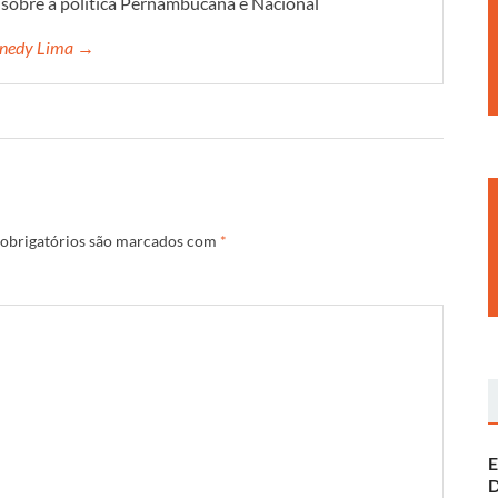
s sobre a política Pernambucana e Nacional
ennedy Lima →
obrigatórios são marcados com
*
E
D