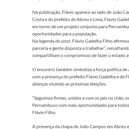
o
A
Li
dI
Na publicação, Flávio aparece ao lado de João C
o
p
n
n
Costa e do prefeito de Abreu e Lima, Flávio Gadel
k
p
k
em torno de um projeto conjunto para Pernambuc
oportunidades para a população.
Na legenda do post, Flávio Gadelha Filho afirmou
parceria e gente disposta a trabalhar”, ressaltan
compartilham o compromisso de fazer o estado a
O encontro também simboliza a força política de
com a presença do prefeito Flávio Gadelha e de 
alianças visando as próximas eleições.
“Seguimos firmes, unidos e com os pés no chão, 
Pernambuco com mais oportunidades para todos. 
Flávio Filho.
A presença da chapa de João Campos em Abreu e L