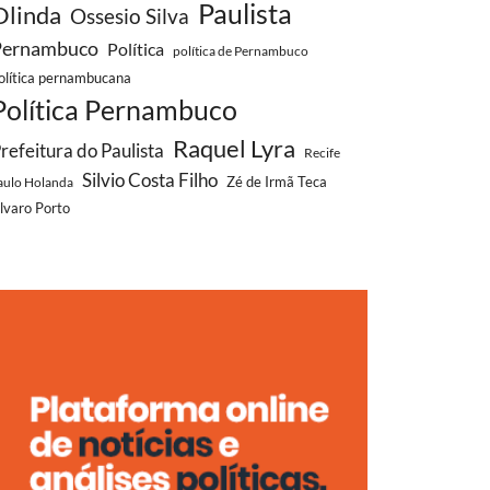
Paulista
Olinda
Ossesio Silva
Pernambuco
Política
política de Pernambuco
olítica pernambucana
Política Pernambuco
Raquel Lyra
refeitura do Paulista
Recife
Silvio Costa Filho
aulo Holanda
Zé de Irmã Teca
lvaro Porto