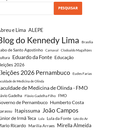
PESQUISAR
breu e Lima
ALEPE
Blog do Kennedy Lima
Brasília
abo de Santo Agostinho
Carnaval
Clodoaldo Magalhães
Eduardo da Fonte
Educação
ultura
leições 2026
Eleições 2026 Pernambuco
Eudes Farias
aculdade de Medicina de Olinda
aculdade de Medicina de Olinda - FMO
lávio Gadelha
FMO
Flávio Gadelha Filho
overno de Pernambuco
Humberto Costa
João Campos
Itapissuma
garassu
únior de Irmã Teca
Lula da Fonte
Léo do Ar
Lula
Mirella Almeida
ario Ricardo
Marília Arraes