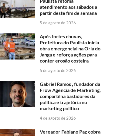
Paulista retoma
atendimento aos sábados a
partir deste fim de semana
5 de agosto de 2026
Após fortes chuvas,
Prefeitura do Paulista inicia
obra emergencial na Orla do
Janga e reforça ações para
conter erosão costeira
5 de agosto de 2026
Gabriel Ramos , fundador da
Frow Agência de Marketing,
compartilha bastidores da
política e trajetória no
marketing político
4 de agosto de 2026
Vereador Fabiano Paz cobra