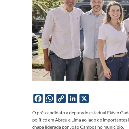
F
W
C
Li
X
ac
h
o
n
O pré-candidato a deputado estadual Flávio Gadel
e
at
p
k
político em Abreu e Lima ao lado de importantes
b
s
y
e
chapa liderada por João Campos no município.