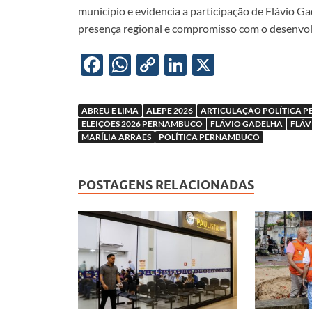
município e evidencia a participação de Flávio G
presença regional e compromisso com o desenv
F
W
C
Li
X
ac
h
o
n
e
at
p
k
ABREU E LIMA
ALEPE 2026
ARTICULAÇÃO POLÍTICA P
b
s
y
e
ELEIÇÕES 2026 PERNAMBUCO
FLÁVIO GADELHA
FLÁV
MARÍLIA ARRAES
POLÍTICA PERNAMBUCO
o
A
Li
dI
o
p
n
n
POSTAGENS RELACIONADAS
k
p
k