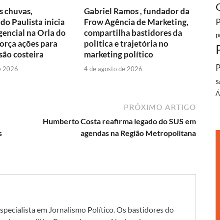
s chuvas,
Gabriel Ramos , fundador da
do Paulista inicia
Frow Agência de Marketing,
encial na Orla do
compartilha bastidores da
p
força ações para
política e trajetória no
são costeira
marketing político
P
e 2026
4 de agosto de 2026
S
Á
PRÓXIMO ARTIGO
Humberto Costa reafirma legado do SUS em
s
agendas na Região Metropolitana
specialista em Jornalismo Político. Os bastidores do