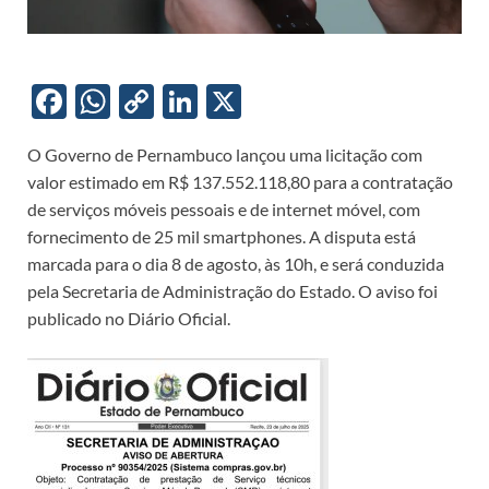
F
W
C
Li
X
ac
h
o
n
O Governo de Pernambuco lançou uma licitação com
e
at
p
k
valor estimado em R$ 137.552.118,80 para a contratação
b
s
y
e
de serviços móveis pessoais e de internet móvel, com
o
A
Li
dI
fornecimento de 25 mil smartphones. A disputa está
marcada para o dia 8 de agosto, às 10h, e será conduzida
o
p
n
n
pela Secretaria de Administração do Estado. O aviso foi
k
p
k
publicado no Diário Oficial.