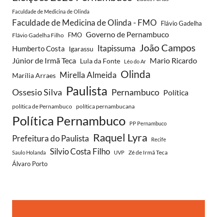
Faculdade de Medicina de Olinda
Faculdade de Medicina de Olinda - FMO
Flávio Gadelha
Governo de Pernambuco
FMO
Flávio Gadelha Filho
João Campos
Itapissuma
Humberto Costa
Igarassu
Júnior de Irmã Teca
Mario Ricardo
Lula da Fonte
Léo do Ar
Olinda
Mirella Almeida
Marília Arraes
Paulista
Ossesio Silva
Pernambuco
Política
política de Pernambuco
política pernambucana
Política Pernambuco
PP Pernambuco
Raquel Lyra
Prefeitura do Paulista
Recife
Silvio Costa Filho
Zé de Irmã Teca
Saulo Holanda
UVP
Álvaro Porto