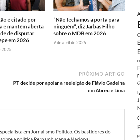
A
ão é citado por
“Não fechamos a porta para
a e mantém aberta
ninguém”, diz Jarbas Filho
ade de disputar
sobre o MDB em 2026
C
lepe em 2026
E
9 de abril de 2025
e 2025
F
F
PRÓXIMO ARTIGO
F
PT decide por apoiar a reeleição de Flávio Gadelha
G
em Abreu e Lima
I
J
M
specialista em Jornalismo Político. Os bastidores do
p
s sobre a política Pernambucana e Nacional