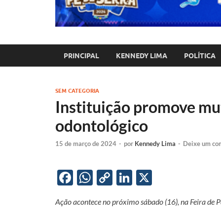
PRINCIPAL
KENNEDY LIMA
POLÍTICA
SEM CATEGORIA
Instituição promove mu
odontológico
15 de março de 2024
-
por
Kennedy Lima
-
Deixe um co
F
W
C
Li
X
ac
h
o
n
Ação acontece no próximo sábado (16), na Feira de P
e
at
p
k