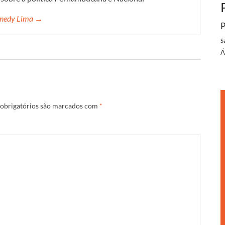
ennedy Lima →
P
S
Á
obrigatórios são marcados com
*