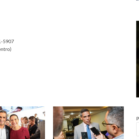
21-5907
entro)
P