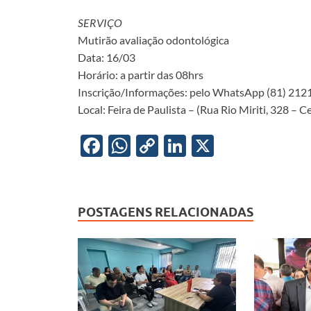
SERVIÇO
Mutirão avaliação odontológica
Data: 16/03
Horário: a partir das 08hrs
Inscrição/Informações: pelo WhatsApp (81) 21
Local: Feira de Paulista – (Rua Rio Miriti, 328 – C
F
W
C
Li
X
ac
h
o
n
e
at
p
k
b
s
y
e
POSTAGENS RELACIONADAS
o
A
Li
dI
o
p
n
n
k
p
k