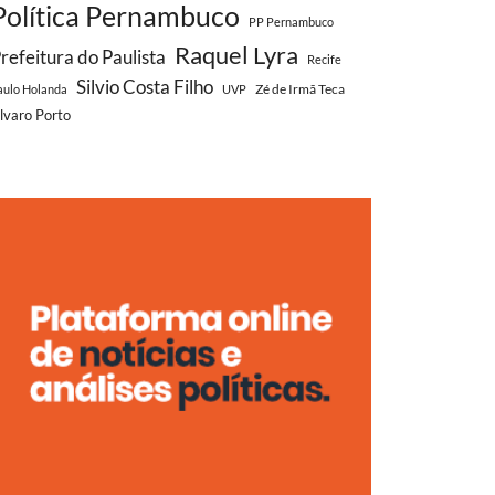
Política Pernambuco
PP Pernambuco
Raquel Lyra
refeitura do Paulista
Recife
Silvio Costa Filho
Zé de Irmã Teca
aulo Holanda
UVP
lvaro Porto