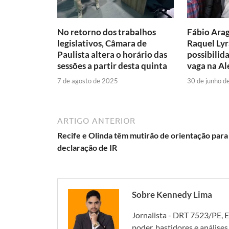
No retorno dos trabalhos
Fábio Arag
legislativos, Câmara de
Raquel Lyr
Paulista altera o horário das
possibilid
sessões a partir desta quinta
vaga na A
7 de agosto de 2025
30 de junho d
ARTIGO ANTERIOR
Recife e Olinda têm mutirão de orientação para
declaração de IR
Sobre Kennedy Lima
Jornalista - DRT 7523/PE, E
poder, bastidores e análise