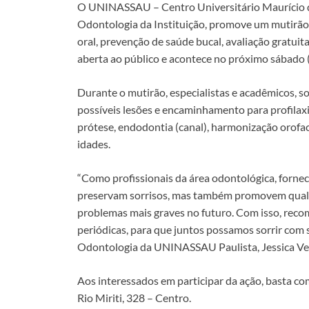
b
s
y
e
O UNINASSAU – Centro Universitário Maurício de
o
A
Li
dI
Odontologia da Instituição, promove um mutirão
oral, prevenção de saúde bucal, avaliação gratuit
o
p
n
n
aberta ao público e acontece no próximo sábado (16
k
p
k
Durante o mutirão, especialistas e acadêmicos, so
possíveis lesões e encaminhamento para profilax
prótese, endodontia (canal), harmonização orofac
idades.
“Como profissionais da área odontológica, forn
preservam sorrisos, mas também promovem quali
problemas mais graves no futuro. Com isso, rec
periódicas, para que juntos possamos sorrir com 
Odontologia da UNINASSAU Paulista, Jessica Ve
Aos interessados em participar da ação, basta com
Rio Miriti, 328 – Centro.