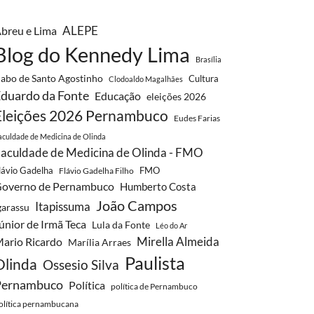
ALEPE
breu e Lima
Blog do Kennedy Lima
Brasília
abo de Santo Agostinho
Cultura
Clodoaldo Magalhães
duardo da Fonte
Educação
eleições 2026
Eleições 2026 Pernambuco
Eudes Farias
aculdade de Medicina de Olinda
aculdade de Medicina de Olinda - FMO
lávio Gadelha
FMO
Flávio Gadelha Filho
overno de Pernambuco
Humberto Costa
João Campos
Itapissuma
garassu
únior de Irmã Teca
Lula da Fonte
Léo do Ar
Mirella Almeida
ario Ricardo
Marília Arraes
Paulista
Olinda
Ossesio Silva
Pernambuco
Política
política de Pernambuco
olítica pernambucana