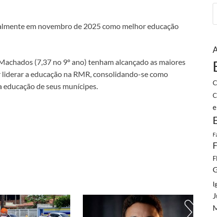
cialmente em novembro de 2025 como melhor educação
A
 Machados (7,37 no 9º ano) tenham alcançado as maiores
or liderar a educação na RMR, consolidando-se como
C
a educação de seus munícipes.
C
e
F
F
F
G
I
J
M