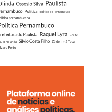
Paulista
Olinda
Ossesio Silva
Pernambuco
Política
política de Pernambuco
olítica pernambucana
Política Pernambuco
Raquel Lyra
refeitura do Paulista
Recife
Silvio Costa Filho
aulo Holanda
Zé de Irmã Teca
lvaro Porto