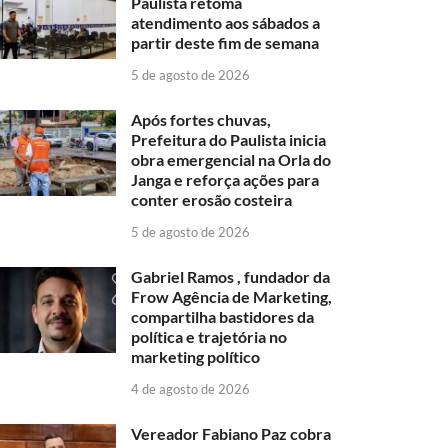
Paulista retoma
atendimento aos sábados a
partir deste fim de semana
5 de agosto de 2026
Após fortes chuvas,
Prefeitura do Paulista inicia
obra emergencial na Orla do
Janga e reforça ações para
conter erosão costeira
5 de agosto de 2026
Gabriel Ramos , fundador da
Frow Agência de Marketing,
compartilha bastidores da
política e trajetória no
marketing político
4 de agosto de 2026
Vereador Fabiano Paz cobra