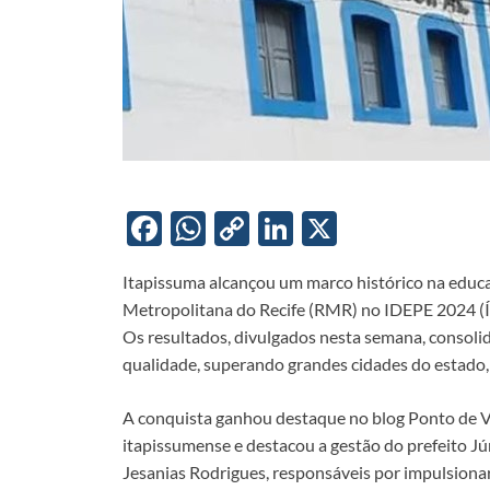
F
W
C
Li
X
ac
h
o
n
Itapissuma alcançou um marco histórico na educa
e
at
p
k
Metropolitana do Recife (RMR) no IDEPE 2024 (
b
s
y
e
Os resultados, divulgados nesta semana, consoli
o
A
Li
dI
qualidade, superando grandes cidades do estado,
o
p
n
n
A conquista ganhou destaque no blog Ponto de Vi
k
p
k
itapissumense e destacou a gestão do prefeito Jú
Jesanias Rodrigues, responsáveis por impulsionar