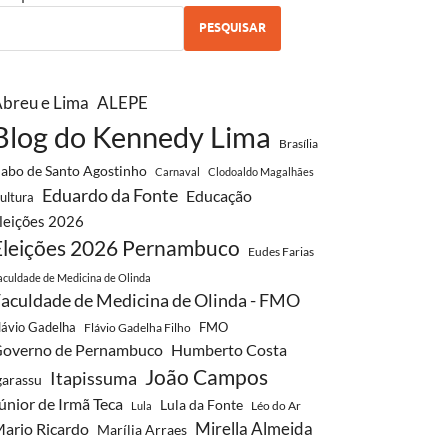
PESQUISAR
breu e Lima
ALEPE
Blog do Kennedy Lima
Brasília
abo de Santo Agostinho
Carnaval
Clodoaldo Magalhães
Eduardo da Fonte
Educação
ultura
leições 2026
Eleições 2026 Pernambuco
Eudes Farias
aculdade de Medicina de Olinda
aculdade de Medicina de Olinda - FMO
lávio Gadelha
FMO
Flávio Gadelha Filho
overno de Pernambuco
Humberto Costa
João Campos
Itapissuma
garassu
únior de Irmã Teca
Lula da Fonte
Léo do Ar
Lula
Mirella Almeida
ario Ricardo
Marília Arraes