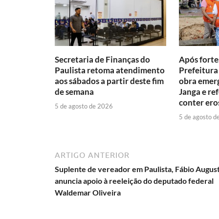
Secretaria de Finanças do
Após forte
Paulista retoma atendimento
Prefeitura 
aos sábados a partir deste fim
obra emerg
de semana
Janga e re
conter ero
5 de agosto de 2026
5 de agosto d
ARTIGO ANTERIOR
Suplente de vereador em Paulista, Fábio Augus
anuncia apoio à reeleição do deputado federal
Waldemar Oliveira