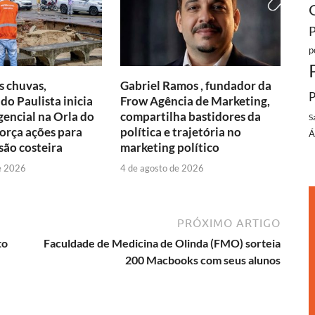
p
s chuvas,
Gabriel Ramos , fundador da
P
do Paulista inicia
Frow Agência de Marketing,
encial na Orla do
compartilha bastidores da
S
força ações para
política e trajetória no
Á
são costeira
marketing político
e 2026
4 de agosto de 2026
PRÓXIMO ARTIGO
to
Faculdade de Medicina de Olinda (FMO) sorteia
200 Macbooks com seus alunos