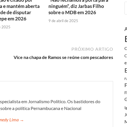
a e mantém aberta
ninguém”, diz Jarbas Filho
ade de disputar
sobre o MDB em 2026
lepe em 2026
9 de abril de 2025
e 2025
A
C
PRÓXIMO ARTIGO
C
Vice na chapa de Ramos se reúne com pescadores
e
F
F
F
G
specialista em Jornalismo Político. Os bastidores do
I
s sobre a política Pernambucana e Nacional
J
ennedy Lima →
M