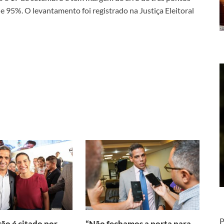
e 95%. O levantamento foi registrado na Justiça Eleitoral
P
ão é citado por
“Não fechamos a porta para