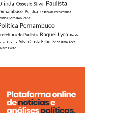
Paulista
Olinda
Ossesio Silva
Pernambuco
Política
política de Pernambuco
olítica pernambucana
Política Pernambuco
Raquel Lyra
refeitura do Paulista
Recife
Silvio Costa Filho
aulo Holanda
Zé de Irmã Teca
lvaro Porto