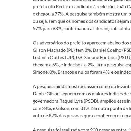
o
A
Li
dI
prefeito do Recife e candidato à reeleição, João 
o
p
n
n
e chegou a 77%. A pesquisa também mostra um bo
k
p
k
ou seja, sem que os nomes dos candidatos sejam 
57% para 63%, confirmando a liderança absoluta n
Os adversários do prefeito aparecem abaixo dos d
Gilson Machado (PL) tem 8%, Daniel Coelho (PSD),
Ludmila Outtes (UP), 0%. Simone Fontana (PSTU) 
chegam a 6%, e indecisos, a 2%. Já na pesquisa es
Simone, 0%. Brancos e nulos foram 4%, e os indec
A pesquisa ainda mostrou, assim como no levanta
Dani e Gilson seguem com os maiores índices de r
governadora Raquel Lyra (PSDB), ampliou esse i
com 34%, e Gilson, com 31%. Na outra ponta da l
voto de 87% das pessoas que o conhecem e tem a
A pesquisa foi realizada com 900 pessoas entre 