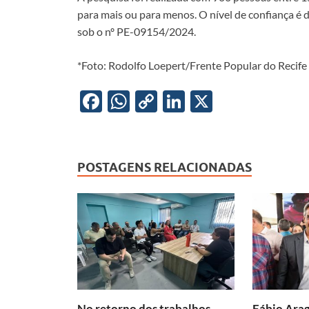
para mais ou para menos. O nível de confiança é d
sob o nº PE-09154/2024.
*Foto: Rodolfo Loepert/Frente Popular do Recife
F
W
C
Li
X
ac
h
o
n
e
at
p
k
b
s
y
e
POSTAGENS RELACIONADAS
o
A
Li
dI
o
p
n
n
k
p
k
No retorno dos trabalhos
Fábio Arag