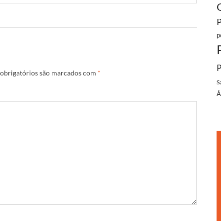
p
P
obrigatórios são marcados com
*
S
Á