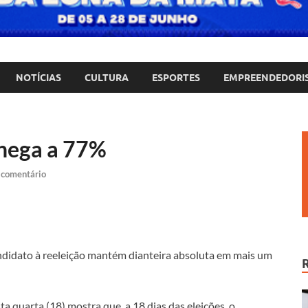
NOTÍCIAS
CULTURA
ESPORTES
EMPREENDEDORI
chega a 77%
 comentário
candidato à reeleição mantém dianteira absoluta em mais um
 quarta (18) mostra que, a 18 dias das eleições, o