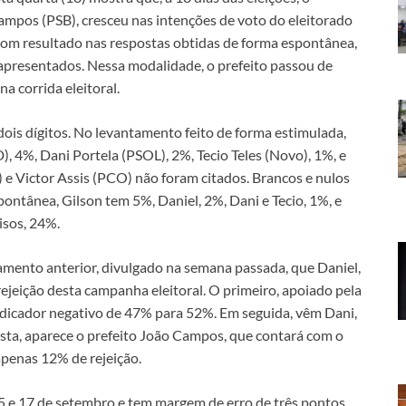
Campos (PSB), cresceu nas intenções de voto do eleitorado
m resultado nas respostas obtidas de forma espontânea,
apresentados. Nessa modalidade, o prefeito passou de
a corrida eleitoral.
ois dígitos. No levantamento feito de forma estimulada,
 4%, Dani Portela (PSOL), 2%, Tecio Teles (Novo), 1%, e
e Victor Assis (PCO) não foram citados. Brancos e nulos
pontânea, Gilson tem 5%, Daniel, 2%, Dani e Tecio, 1%, e
isos, 24%.
mento anterior, divulgado na semana passada, que Daniel,
ejeição desta campanha eleitoral. O primeiro, apoiado pela
ndicador negativo de 47% para 52%. Em seguida, vêm Dani,
ista, aparece o prefeito João Campos, que contará com o
penas 12% de rejeição.
15 e 17 de setembro e tem margem de erro de três pontos