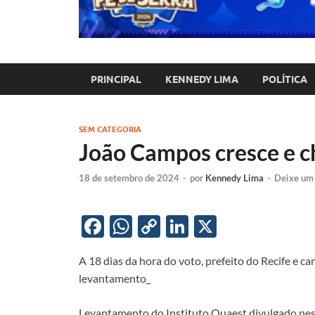
PRINCIPAL
KENNEDY LIMA
POLÍTICA
SEM CATEGORIA
João Campos cresce e 
18 de setembro de 2024
-
por
Kennedy Lima
-
Deixe um
F
W
C
Li
X
ac
h
o
n
A 18 dias da hora do voto, prefeito do Recife e 
e
at
p
k
levantamento_
b
s
y
e
Levantamento do Instituto Quaest divulgado nesta