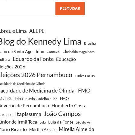
PESQUISAR
breu e Lima
ALEPE
Blog do Kennedy Lima
Brasília
abo de Santo Agostinho
Carnaval
Clodoaldo Magalhães
Eduardo da Fonte
Educação
ultura
leições 2026
Eleições 2026 Pernambuco
Eudes Farias
aculdade de Medicina de Olinda
aculdade de Medicina de Olinda - FMO
lávio Gadelha
FMO
Flávio Gadelha Filho
overno de Pernambuco
Humberto Costa
João Campos
Itapissuma
garassu
únior de Irmã Teca
Lula da Fonte
Léo do Ar
Lula
Mirella Almeida
ario Ricardo
Marília Arraes