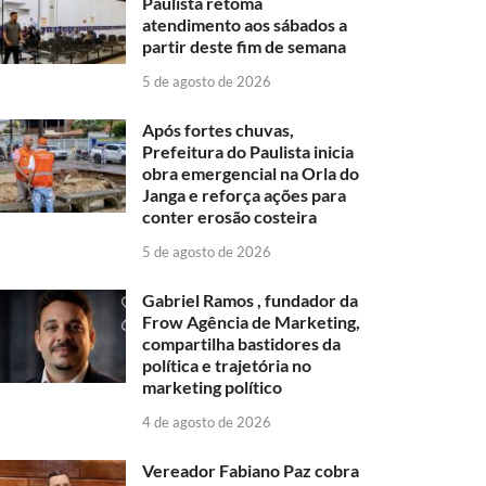
Paulista retoma
atendimento aos sábados a
partir deste fim de semana
5 de agosto de 2026
Após fortes chuvas,
Prefeitura do Paulista inicia
obra emergencial na Orla do
Janga e reforça ações para
conter erosão costeira
5 de agosto de 2026
Gabriel Ramos , fundador da
Frow Agência de Marketing,
compartilha bastidores da
política e trajetória no
marketing político
4 de agosto de 2026
Vereador Fabiano Paz cobra