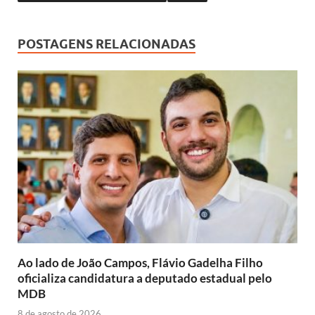
o
A
Li
dI
o
p
n
n
POSTAGENS RELACIONADAS
k
p
k
Ao lado de João Campos, Flávio Gadelha Filho
oficializa candidatura a deputado estadual pelo
MDB
8 de agosto de 2026