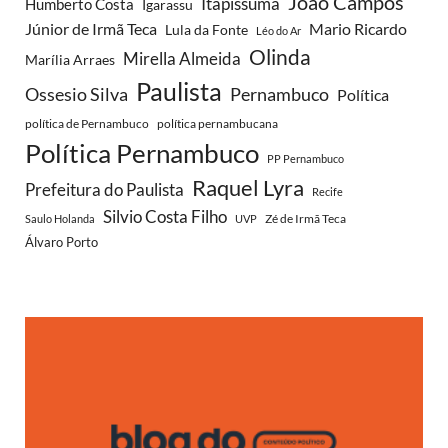
João Campos
Itapissuma
Humberto Costa
Igarassu
Júnior de Irmã Teca
Mario Ricardo
Lula da Fonte
Léo do Ar
Olinda
Mirella Almeida
Marília Arraes
Paulista
Ossesio Silva
Pernambuco
Política
política de Pernambuco
política pernambucana
Política Pernambuco
PP Pernambuco
Raquel Lyra
Prefeitura do Paulista
Recife
Silvio Costa Filho
Zé de Irmã Teca
Saulo Holanda
UVP
Álvaro Porto