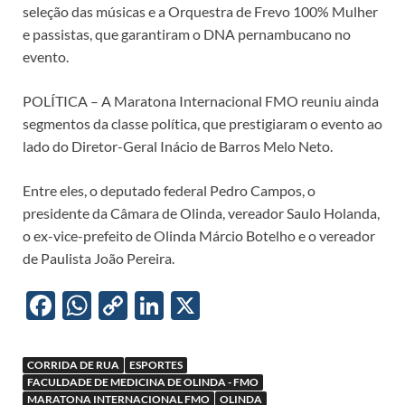
seleção das músicas e a Orquestra de Frevo 100% Mulher
e passistas, que garantiram o DNA pernambucano no
evento.
POLÍTICA – A Maratona Internacional FMO reuniu ainda
segmentos da classe política, que prestigiaram o evento ao
lado do Diretor-Geral Inácio de Barros Melo Neto.
Entre eles, o deputado federal Pedro Campos, o
presidente da Câmara de Olinda, vereador Saulo Holanda,
o ex-vice-prefeito de Olinda Márcio Botelho e o vereador
de Paulista João Pereira.
F
W
C
Li
X
ac
h
o
n
e
at
p
k
CORRIDA DE RUA
ESPORTES
b
s
y
e
FACULDADE DE MEDICINA DE OLINDA - FMO
MARATONA INTERNACIONAL FMO
OLINDA