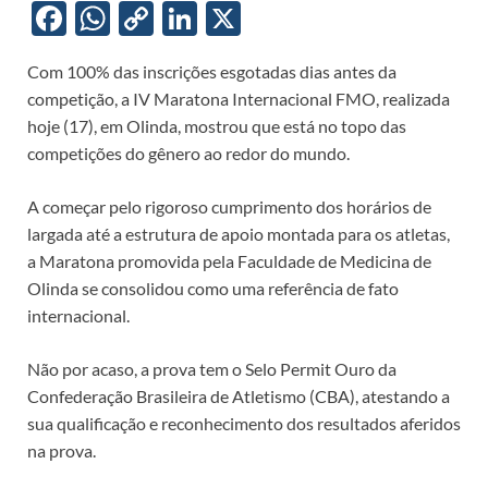
F
W
C
Li
X
ac
h
o
n
Com 100% das inscrições esgotadas dias antes da
e
at
p
k
competição, a IV Maratona Internacional FMO, realizada
b
s
y
e
hoje (17), em Olinda, mostrou que está no topo das
o
A
Li
dI
competições do gênero ao redor do mundo.
o
p
n
n
A começar pelo rigoroso cumprimento dos horários de
k
p
k
largada até a estrutura de apoio montada para os atletas,
a Maratona promovida pela Faculdade de Medicina de
Olinda se consolidou como uma referência de fato
internacional.
Não por acaso, a prova tem o Selo Permit Ouro da
Confederação Brasileira de Atletismo (CBA), atestando a
sua qualificação e reconhecimento dos resultados aferidos
na prova.