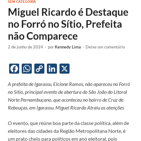
SEM CATEGORIA
Miguel Ricardo é Destaque
no Forró no Sítio, Prefeita
não Comparece
2 de junho de 2024
-
por
Kennedy Lima
-
Deixe um comentário
F
W
C
Li
X
ac
h
o
n
A prefeita de Igarassu, Elcione Ramos, não apareceu no Forró
e
at
p
k
no Sítio, principal evento de abertura do São João do Litoral
b
s
y
e
Norte Pernambucano, que aconteceu no bairro de Cruz de
o
A
Li
dI
Rebouças, em Igarassu. Miguel Ricardo Atraiu as atenções
o
p
n
n
O evento, que reúne boa parte da classe política, além de
k
p
k
eleitores das cidades da Região Metropolitana Norte, é
um prato cheio para políticos em ano eleitoral, pois