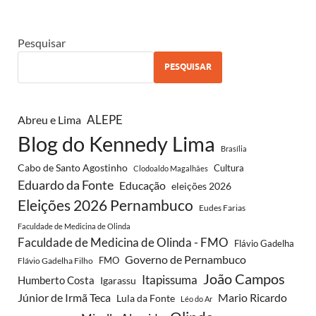
Pesquisar
PESQUISAR
Abreu e Lima
ALEPE
Blog do Kennedy Lima
Brasília
Cabo de Santo Agostinho
Cultura
Clodoaldo Magalhães
Eduardo da Fonte
Educação
eleições 2026
Eleições 2026 Pernambuco
Eudes Farias
Faculdade de Medicina de Olinda
Faculdade de Medicina de Olinda - FMO
Flávio Gadelha
Governo de Pernambuco
FMO
Flávio Gadelha Filho
João Campos
Itapissuma
Humberto Costa
Igarassu
Júnior de Irmã Teca
Mario Ricardo
Lula da Fonte
Léo do Ar