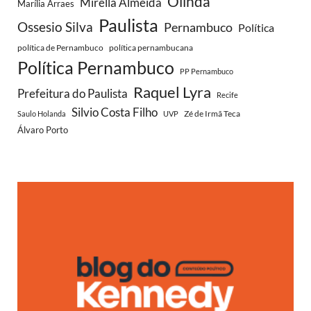
Olinda
Mirella Almeida
Marília Arraes
Paulista
Ossesio Silva
Pernambuco
Política
política de Pernambuco
política pernambucana
Política Pernambuco
PP Pernambuco
Raquel Lyra
Prefeitura do Paulista
Recife
Silvio Costa Filho
Zé de Irmã Teca
Saulo Holanda
UVP
Álvaro Porto