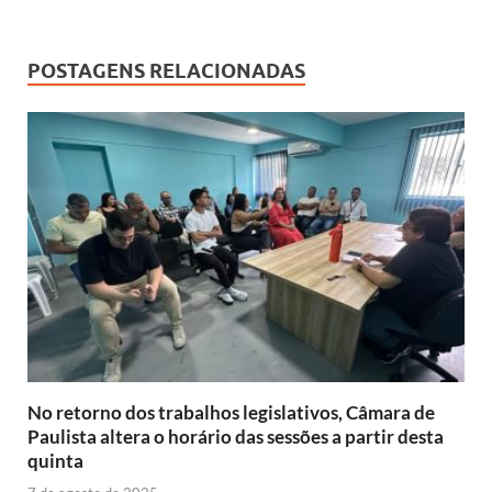
ac
h
o
n
e
at
p
k
b
s
y
e
POSTAGENS RELACIONADAS
o
A
Li
dI
o
p
n
n
k
p
k
No retorno dos trabalhos legislativos, Câmara de
Paulista altera o horário das sessões a partir desta
quinta