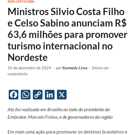
SEM CATEGORIA
Ministros Silvio Costa Filho
e Celso Sabino anunciam R$
63,6 milhões para promover
turismo internacional no
Nordeste
10 de dezembro de 2024
-
por
Kennedy Lima
-
Deixe um
comentário
F
W
C
Li
X
ac
h
o
n
Ato foi realizado em Brasília ao lado do presidente da
e
at
p
k
Embratur, Marcelo Freixo, e de governadores da região
b
s
y
e
o
A
Li
dI
Em mais uma ação para promover os destinos brasileiros e