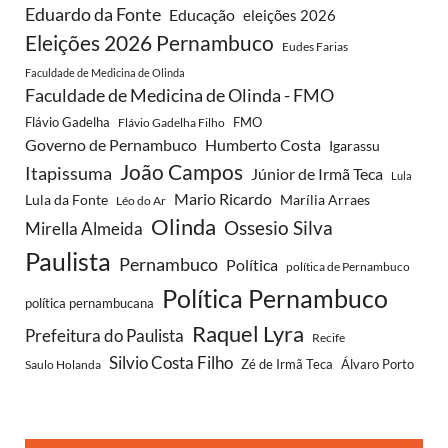
Eduardo da Fonte
Educação
eleições 2026
Eleições 2026 Pernambuco
Eudes Farias
Faculdade de Medicina de Olinda
Faculdade de Medicina de Olinda - FMO
Flávio Gadelha
FMO
Flávio Gadelha Filho
Governo de Pernambuco
Humberto Costa
Igarassu
João Campos
Itapissuma
Júnior de Irmã Teca
Lula
Mario Ricardo
Lula da Fonte
Marília Arraes
Léo do Ar
Olinda
Ossesio Silva
Mirella Almeida
Paulista
Pernambuco
Política
política de Pernambuco
Política Pernambuco
política pernambucana
Raquel Lyra
Prefeitura do Paulista
Recife
Silvio Costa Filho
Saulo Holanda
Zé de Irmã Teca
Álvaro Porto