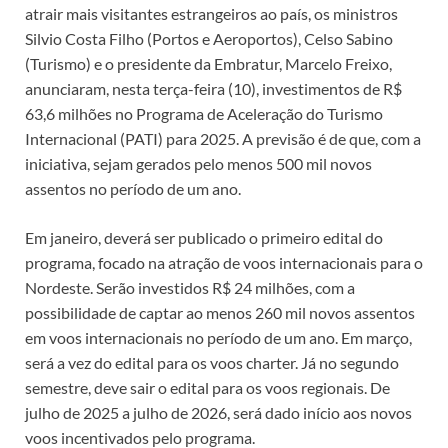
atrair mais visitantes estrangeiros ao país, os ministros
o
p
n
n
Silvio Costa Filho (Portos e Aeroportos), Celso Sabino
k
p
k
(Turismo) e o presidente da Embratur, Marcelo Freixo,
anunciaram, nesta terça-feira (10), investimentos de R$
63,6 milhões no Programa de Aceleração do Turismo
Internacional (PATI) para 2025. A previsão é de que, com a
iniciativa, sejam gerados pelo menos 500 mil novos
assentos no período de um ano.
Em janeiro, deverá ser publicado o primeiro edital do
programa, focado na atração de voos internacionais para o
Nordeste. Serão investidos R$ 24 milhões, com a
possibilidade de captar ao menos 260 mil novos assentos
em voos internacionais no período de um ano. Em março,
será a vez do edital para os voos charter. Já no segundo
semestre, deve sair o edital para os voos regionais. De
julho de 2025 a julho de 2026, será dado início aos novos
voos incentivados pelo programa.