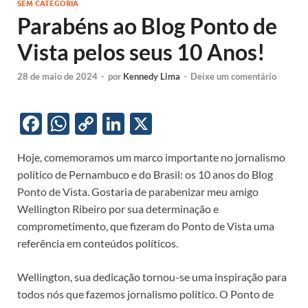
SEM CATEGORIA
Parabéns ao Blog Ponto de
Vista pelos seus 10 Anos!
28 de maio de 2024
-
por
Kennedy Lima
-
Deixe um comentário
F
W
C
Li
X
ac
h
o
n
Hoje, comemoramos um marco importante no jornalismo
e
at
p
k
político de Pernambuco e do Brasil: os 10 anos do Blog
b
s
y
e
Ponto de Vista. Gostaria de parabenizar meu amigo
o
A
Li
dI
Wellington Ribeiro por sua determinação e
comprometimento, que fizeram do Ponto de Vista uma
o
p
n
n
referência em conteúdos políticos.
k
p
k
Wellington, sua dedicação tornou-se uma inspiração para
todos nós que fazemos jornalismo político. O Ponto de