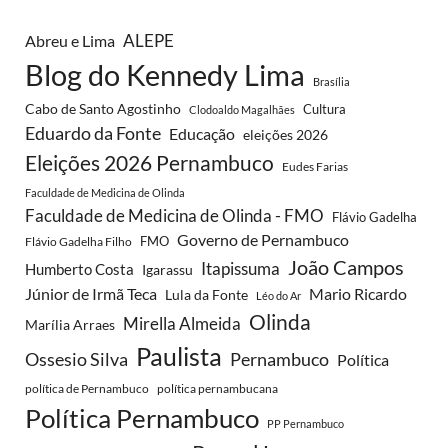
ALEPE
Abreu e Lima
Blog do Kennedy Lima
Brasília
Cabo de Santo Agostinho
Cultura
Clodoaldo Magalhães
Eduardo da Fonte
Educação
eleições 2026
Eleições 2026 Pernambuco
Eudes Farias
Faculdade de Medicina de Olinda
Faculdade de Medicina de Olinda - FMO
Flávio Gadelha
Governo de Pernambuco
FMO
Flávio Gadelha Filho
João Campos
Itapissuma
Humberto Costa
Igarassu
Júnior de Irmã Teca
Mario Ricardo
Lula da Fonte
Léo do Ar
Olinda
Mirella Almeida
Marília Arraes
Paulista
Ossesio Silva
Pernambuco
Política
política de Pernambuco
política pernambucana
Política Pernambuco
PP Pernambuco