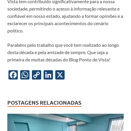
Vista tem contribuído significativamente para a nossa
sociedade, permitindo o acesso à informação relevante e
confiável em nosso estado, ajudando a formar opiniões e a
esclarecer os principais acontecimentos do cenário
político.
Parabéns pelo trabalho que você tem realizado ao longo
desta década e pela amizade de sempre. Que seja a
primeira de muitas décadas do Blog Ponto de Vista!
F
W
C
Li
X
ac
h
o
n
e
at
p
k
b
s
y
e
POSTAGENS RELACIONADAS
o
A
Li
dI
o
p
n
n
k
p
k