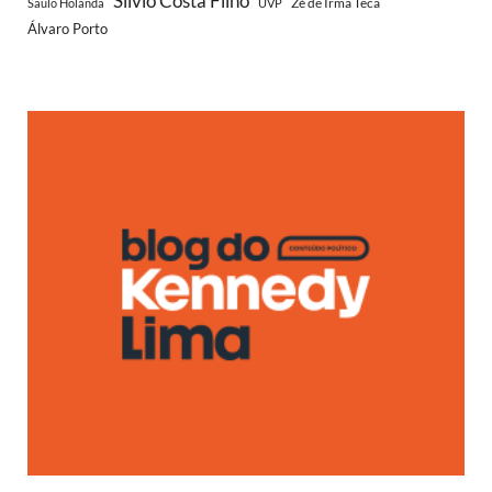
Silvio Costa Filho
Zé de Irmã Teca
Saulo Holanda
UVP
Álvaro Porto