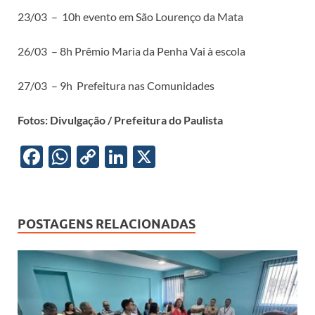
23/03 – 10h evento em São Lourenço da Mata
26/03 – 8h Prêmio Maria da Penha Vai à escola
27/03 – 9h Prefeitura nas Comunidades
Fotos: Divulgação / Prefeitura do Paulista
F
W
C
Li
X
ac
h
o
n
e
at
p
k
b
s
y
e
POSTAGENS RELACIONADAS
o
A
Li
dI
o
p
n
n
k
p
k