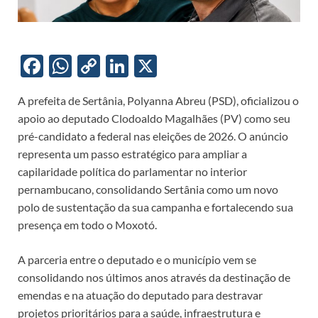
F
W
C
Li
X
ac
h
o
n
A prefeita de Sertânia, Polyanna Abreu (PSD), oficializou o
e
at
p
k
apoio ao deputado Clodoaldo Magalhães (PV) como seu
b
s
y
e
pré-candidato a federal nas eleições de 2026. O anúncio
o
A
Li
dI
representa um passo estratégico para ampliar a
capilaridade política do parlamentar no interior
o
p
n
n
pernambucano, consolidando Sertânia como um novo
k
p
k
polo de sustentação da sua campanha e fortalecendo sua
presença em todo o Moxotó.
A parceria entre o deputado e o município vem se
consolidando nos últimos anos através da destinação de
emendas e na atuação do deputado para destravar
projetos prioritários para a saúde, infraestrutura e