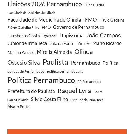
Eleições 2026 Pernambuco
Eudes Farias
Faculdade de Medicina de Olinda
Faculdade de Medicina de Olinda - FMO
Flávio Gadelha
Governo de Pernambuco
FMO
Flávio Gadelha Filho
João Campos
Itapissuma
Humberto Costa
Igarassu
Júnior de Irmã Teca
Mario Ricardo
Lula da Fonte
Léo do Ar
Olinda
Mirella Almeida
Marília Arraes
Paulista
Ossesio Silva
Pernambuco
Política
política de Pernambuco
política pernambucana
Política Pernambuco
PP Pernambuco
Raquel Lyra
Prefeitura do Paulista
Recife
Silvio Costa Filho
Zé de Irmã Teca
Saulo Holanda
UVP
Álvaro Porto