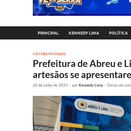
PRINCIPAL
KENNEDY LIMA
POLÍTICA
CULTURA
/
DESTAQUE
Prefeitura de Abreu e 
artesãos se apresentar
26 de junho de 2025
-
por
Kennedy Lima
-
Deixe um com