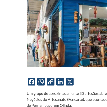
F
W
C
Li
X
ac
h
o
n
Um grupo de aproximadamente 80 artesãos abreul
e
at
p
k
Negócios do Artesanato (Fenearte), que acontece
b
s
y
e
de Pernambuco, em Olinda.