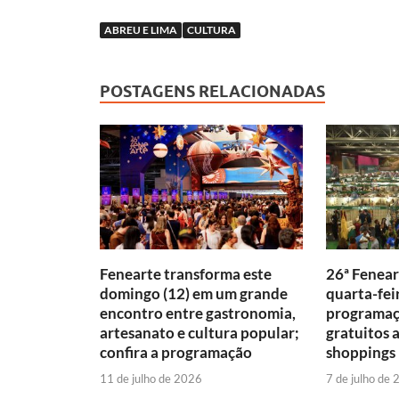
e
at
p
k
ABREU E LIMA
CULTURA
b
s
y
e
o
A
Li
dI
POSTAGENS RELACIONADAS
o
p
n
n
k
p
k
Fenearte transforma este
26ª Fenear
domingo (12) em um grande
quarta-fei
encontro entre gastronomia,
programaçã
artesanato e cultura popular;
gratuitos a
confira a programação
shoppings
11 de julho de 2026
7 de julho de