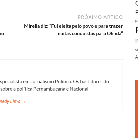
PRÓXIMO ARTIGO
p
Mirella diz: “Fui eleita pelo povo e para trazer
no
muitas conquistas para Olinda”
P
S
Á
specialista em Jornalismo Político. Os bastidores do
s sobre a política Pernambucana e Nacional
ennedy Lima →