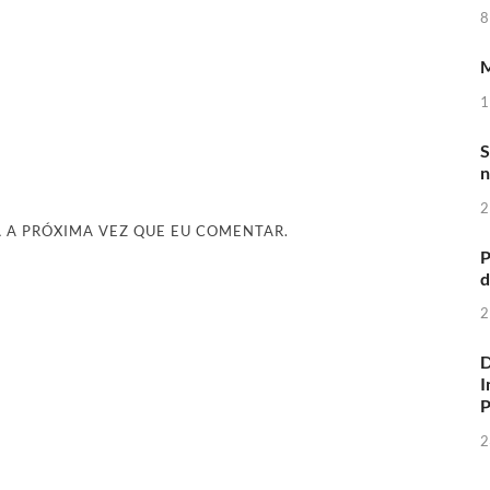
8
M
1
S
n
2
 A PRÓXIMA VEZ QUE EU COMENTAR.
P
d
2
D
I
2