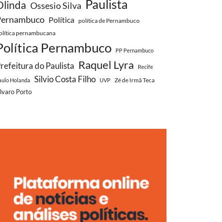
Paulista
Olinda
Ossesio Silva
Pernambuco
Política
política de Pernambuco
olítica pernambucana
Política Pernambuco
PP Pernambuco
Raquel Lyra
refeitura do Paulista
Recife
Silvio Costa Filho
Zé de Irmã Teca
aulo Holanda
UVP
lvaro Porto