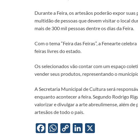
o
A
Li
dI
Durante a Feira, os artesãos poderão expor suas 
o
p
n
n
multidão de pessoas que devem visitar o local du
k
p
k
mais de 300 mil pessoas dentre os dias da Feira.
Com o tema “Feira das Feiras”, a Fenearte celeb
feiras livres do estado.
Os selecionados vão contar com um espaço coleti
vender seus produtos, representando o município
A Secretaria Municipal de Cultura será responsáv
enquanto acontecer a feira. Segundo Rodrigo Rigau
valorizar e divulgar a arte abreulimense, além de
artesãos de todo o país.
F
W
C
Li
X
ac
h
o
n