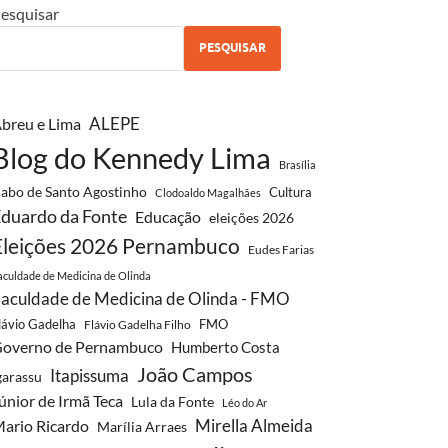
esquisar
PESQUISAR
ALEPE
breu e Lima
Blog do Kennedy Lima
Brasília
abo de Santo Agostinho
Cultura
Clodoaldo Magalhães
duardo da Fonte
Educação
eleições 2026
Eleições 2026 Pernambuco
Eudes Farias
aculdade de Medicina de Olinda
aculdade de Medicina de Olinda - FMO
lávio Gadelha
FMO
Flávio Gadelha Filho
overno de Pernambuco
Humberto Costa
João Campos
Itapissuma
garassu
únior de Irmã Teca
Lula da Fonte
Léo do Ar
Mirella Almeida
ario Ricardo
Marília Arraes