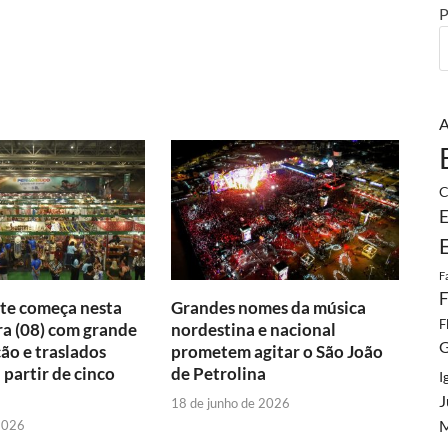
P
A
C
E
F
F
te começa nesta
Grandes nomes da música
F
ra (08) com grande
nordestina e nacional
G
o e traslados
prometem agitar o São João
 partir de cinco
de Petrolina
I
J
18 de junho de 2026
M
 2026