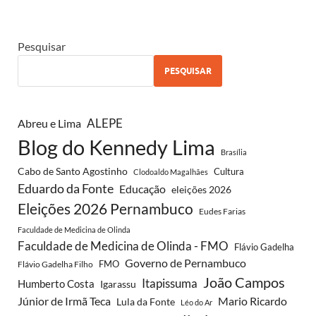
Pesquisar
PESQUISAR
Abreu e Lima
ALEPE
Blog do Kennedy Lima
Brasília
Cabo de Santo Agostinho
Cultura
Clodoaldo Magalhães
Eduardo da Fonte
Educação
eleições 2026
Eleições 2026 Pernambuco
Eudes Farias
Faculdade de Medicina de Olinda
Faculdade de Medicina de Olinda - FMO
Flávio Gadelha
Governo de Pernambuco
FMO
Flávio Gadelha Filho
João Campos
Itapissuma
Humberto Costa
Igarassu
Júnior de Irmã Teca
Mario Ricardo
Lula da Fonte
Léo do Ar