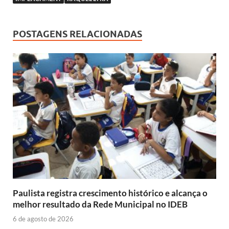
b
s
y
e
o
A
Li
dI
POSTAGENS RELACIONADAS
o
p
n
n
k
p
k
Paulista registra crescimento histórico e alcança o
melhor resultado da Rede Municipal no IDEB
6 de agosto de 2026