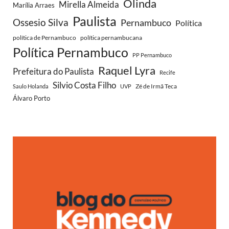
Olinda
Mirella Almeida
Marília Arraes
Paulista
Ossesio Silva
Pernambuco
Política
política de Pernambuco
política pernambucana
Política Pernambuco
PP Pernambuco
Raquel Lyra
Prefeitura do Paulista
Recife
Silvio Costa Filho
Zé de Irmã Teca
Saulo Holanda
UVP
Álvaro Porto