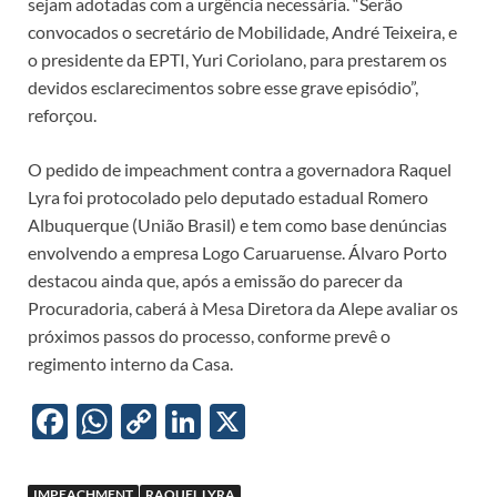
sejam adotadas com a urgência necessária. “Serão
convocados o secretário de Mobilidade, André Teixeira, e
o presidente da EPTI, Yuri Coriolano, para prestarem os
devidos esclarecimentos sobre esse grave episódio”,
reforçou.
O pedido de impeachment contra a governadora Raquel
Lyra foi protocolado pelo deputado estadual Romero
Albuquerque (União Brasil) e tem como base denúncias
envolvendo a empresa Logo Caruaruense. Álvaro Porto
destacou ainda que, após a emissão do parecer da
Procuradoria, caberá à Mesa Diretora da Alepe avaliar os
próximos passos do processo, conforme prevê o
regimento interno da Casa.
F
W
C
Li
X
ac
h
o
n
e
at
p
k
IMPEACHMENT
RAQUEL LYRA