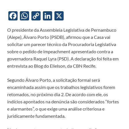
F
W
C
Li
X
ac
h
o
n
O presidente da Assembleia Legislativa de Pernambuco
e
at
p
k
(Alepe), Álvaro Porto (PSDB), afirmou que a Casa vai
b
s
y
e
solicitar um parecer técnico da Procuradoria Legislativa
o
A
Li
dI
sobre o pedido de impeachment apresentado contra a
governadora Raquel Lyra (PSD). A declaração foi feita em
o
p
n
n
entrevista ao Blog do Elielson, da CBN Recife.
k
p
k
Segundo Álvaro Porto, a solicitação formal será
encaminhada assim que os trabalhos legislativos forem
retomados, no próximo dia 2. De acordo com ele, os
indícios apontados na denúncia são considerados “fortes
e alarmantes”, o que exige uma análise criteriosa e
juridicamente fundamentada.