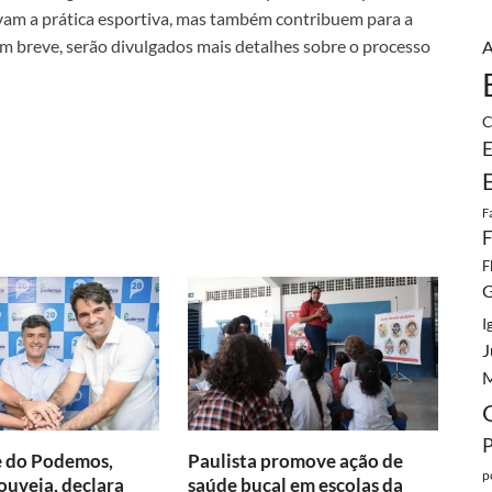
ivam a prática esportiva, mas também contribuem para a
 em breve, serão divulgados mais detalhes sobre o processo
A
C
E
F
F
F
G
I
J
M
e do Podemos,
Paulista promove ação de
p
uveia, declara
saúde bucal em escolas da