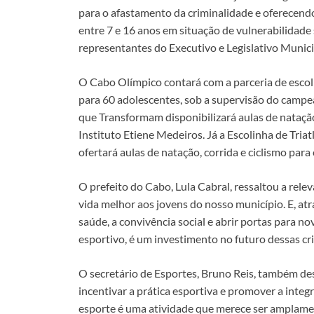
o
A
Li
dI
para o afastamento da criminalidade e oferecend
entre 7 e 16 anos em situação de vulnerabilidade
o
p
n
n
representantes do Executivo e Legislativo Munici
k
p
k
O Cabo Olímpico contará com a parceria de escoli
para 60 adolescentes, sob a supervisão do camp
que Transformam disponibilizará aulas de natação
Instituto Etiene Medeiros. Já a Escolinha de Triat
ofertará aulas de natação, corrida e ciclismo para
O prefeito do Cabo, Lula Cabral, ressaltou a rel
vida melhor aos jovens do nosso município. E, atr
saúde, a convivência social e abrir portas para 
esportivo, é um investimento no futuro dessas cri
O secretário de Esportes, Bruno Reis, também des
incentivar a prática esportiva e promover a integ
esporte é uma atividade que merece ser amplamen