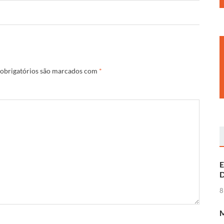
obrigatórios são marcados com
*
E
D
8
M