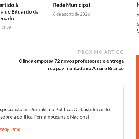
artido à
Rede Municipal
ra de Eduardo da
6 de agosto de 2026
P
Senado
S
e 2026
Á
PRÓXIMO ARTIGO
Olinda empossa 72 novos professores e entrega
rua pavimentada no Amaro Branco
specialista em Jornalismo Político. Os bastidores do
s sobre a política Pernambucana e Nacional
ennedy Lima →