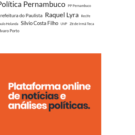
Política Pernambuco
PP Pernambuco
Raquel Lyra
refeitura do Paulista
Recife
Silvio Costa Filho
Zé de Irmã Teca
aulo Holanda
UVP
lvaro Porto