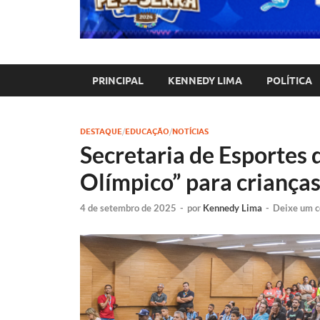
PRINCIPAL
KENNEDY LIMA
POLÍTICA
DESTAQUE
/
EDUCAÇÃO
/
NOTÍCIAS
Secretaria de Esportes 
Olímpico” para crianças
4 de setembro de 2025
-
por
Kennedy Lima
-
Deixe um c