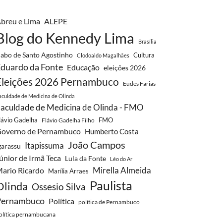
breu e Lima
ALEPE
Blog do Kennedy Lima
Brasília
abo de Santo Agostinho
Cultura
Clodoaldo Magalhães
duardo da Fonte
Educação
eleições 2026
Eleições 2026 Pernambuco
Eudes Farias
aculdade de Medicina de Olinda
aculdade de Medicina de Olinda - FMO
lávio Gadelha
FMO
Flávio Gadelha Filho
overno de Pernambuco
Humberto Costa
João Campos
Itapissuma
garassu
únior de Irmã Teca
Lula da Fonte
Léo do Ar
Mirella Almeida
ario Ricardo
Marília Arraes
Paulista
Olinda
Ossesio Silva
Pernambuco
Política
política de Pernambuco
olítica pernambucana