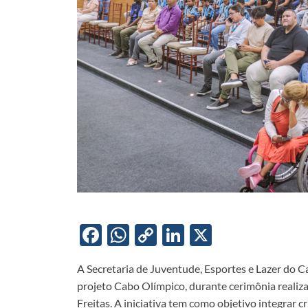
F
W
C
Li
X
ac
h
o
n
A Secretaria de Juventude, Esportes e Lazer do C
e
at
p
k
projeto Cabo Olímpico, durante cerimônia reali
b
s
y
e
Freitas. A iniciativa tem como objetivo integrar c