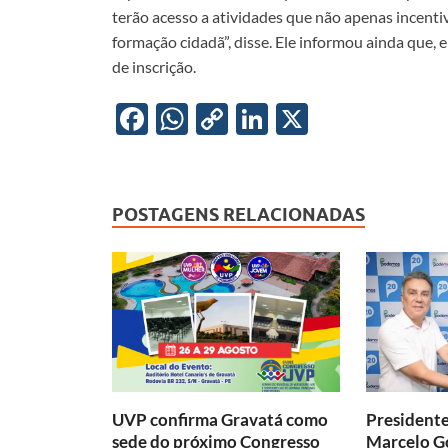
terão acesso a atividades que não apenas incent
formação cidadã”, disse. Ele informou ainda que,
de inscrição.
F
W
C
Li
X
ac
h
o
n
e
at
p
k
b
s
y
e
POSTAGENS RELACIONADAS
o
A
Li
dI
o
p
n
n
k
p
k
UVP confirma Gravatá como
President
sede do próximo Congresso
Marcelo Go