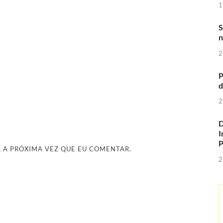
1
S
n
2
P
d
2
D
I
 A PRÓXIMA VEZ QUE EU COMENTAR.
2