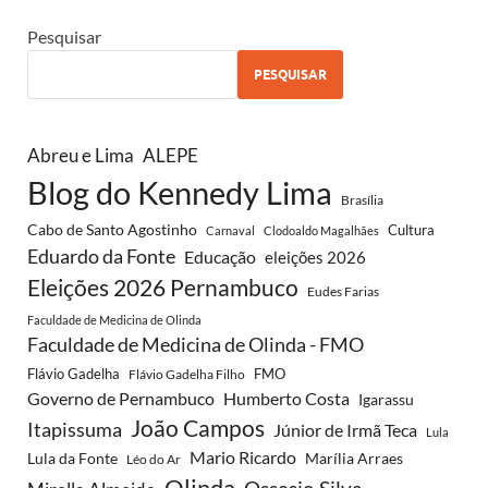
Pesquisar
PESQUISAR
Abreu e Lima
ALEPE
Blog do Kennedy Lima
Brasília
Cabo de Santo Agostinho
Cultura
Carnaval
Clodoaldo Magalhães
Eduardo da Fonte
Educação
eleições 2026
Eleições 2026 Pernambuco
Eudes Farias
Faculdade de Medicina de Olinda
Faculdade de Medicina de Olinda - FMO
Flávio Gadelha
FMO
Flávio Gadelha Filho
Governo de Pernambuco
Humberto Costa
Igarassu
João Campos
Itapissuma
Júnior de Irmã Teca
Lula
Mario Ricardo
Lula da Fonte
Marília Arraes
Léo do Ar
Olinda