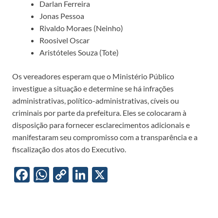
Darlan Ferreira
Jonas Pessoa
Rivaldo Moraes (Neinho)
Roosivel Oscar
Aristóteles Souza (Tote)
Os vereadores esperam que o Ministério Público
investigue a situação e determine se há infrações
administrativas, político-administrativas, cíveis ou
criminais por parte da prefeitura. Eles se colocaram à
disposição para fornecer esclarecimentos adicionais e
manifestaram seu compromisso com a transparência e a
fiscalização dos atos do Executivo.
F
W
C
Li
X
ac
h
o
n
e
at
p
k