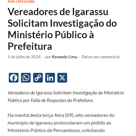
SEM CATEGORIA
Vereadores de Igarassu
Solicitam Investigação do
Ministério Público à
Prefeitura
9 de julho de 2024
-
por
Kennedy Lima
-
Deixe um comentário
F
W
C
Li
X
ac
h
o
n
Vereadores de Igarassu Solicitam Investigação do Ministério
e
at
p
k
Público por Falta de Respostas da Prefeitura
b
s
y
e
o
A
Li
dI
Na manhã desta terça-feira (09), oito vereadores do
município de Igarassu protocolaram um pedido ao
o
p
n
n
Ministério Público de Pernambuco, solicitando
k
p
k