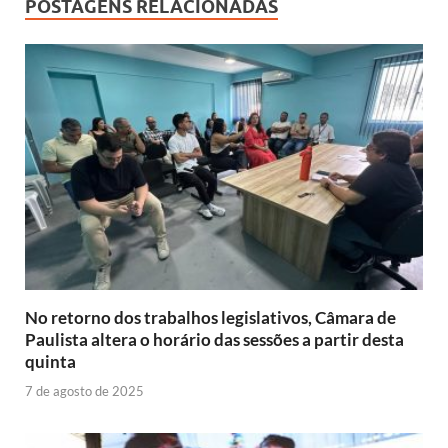
b
s
y
e
POSTAGENS RELACIONADAS
o
A
Li
dI
o
p
n
n
k
p
k
No retorno dos trabalhos legislativos, Câmara de
Paulista altera o horário das sessões a partir desta
quinta
7 de agosto de 2025